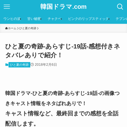
韓国ドラマ.com
ウンヒの涙
甘い秘密
チャクペ
ピンクのリップスティック
テプン
ホーム
ひと夏の奇跡
ひと夏の奇跡-あらすじ-19話-感想付きネ
タバレありで紹介！
2018年2月6日
ひと夏の奇跡
韓国ドラマ-ひと夏の奇跡-あらすじ-19話-の画像つ
きキャスト情報をネタばれありで！
キャスト情報など、最終回までの感想を全話
配信します。