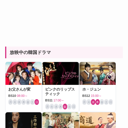
放映中の韓国ドラマ
お父さんが変
ピンクのリップス
ホ・ジュン
ティック
BS10
08:00～
BS12
15:00～
BS11
17:00～
月
火
水
木
金
土
日
月
火
水
木
金
土
日
月
火
水
木
金
土
日