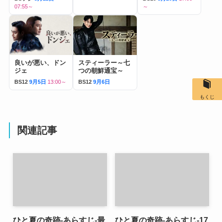
07:55～
～
良いが悪い、ドン
スティーラー～七
ジェ
つの朝鮮通宝～
BS12
9月5日
13:00～
BS12
9月6日
もくじ
関連記事
ひと夏の奇跡-あらすじ-最
ひと夏の奇跡-あらすじ-17