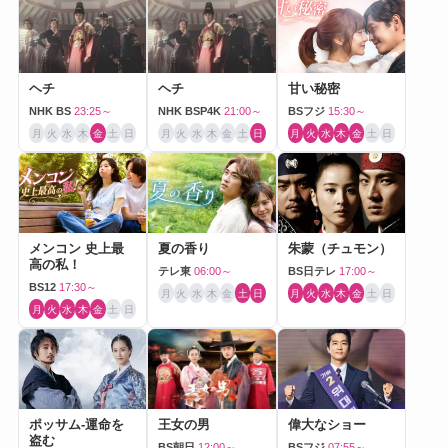
ヘチ
ヘチ
甘い秘密
NHK BS
23:25～
NHK BSP4K
21:00～
BSフジ
15:30～
月
火
水
木
金
土
日
月
火
水
木
金
土
日
月
火
水
木
金
土
日
メンコン 史上最
夏の香り
朱蒙（チュモン）
高の私！
テレ東
06:00～
BS日テレ
17:00～
BS12
17:30～
月
火
水
木
金
土
日
月
火
水
木
金
土
日
月
火
水
木
金
土
日
ポッサム-運命を
王女の男
偉大なショー
盗む
BS朝日
12:00～
BSフジ
07:55～