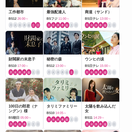
工作都市
最強配達人
商道（サンド）
BS12
26:00～
BSフジ
11:00～
BS日テレ
13:00～
月
火
水
木
金
土
日
月
火
水
木
金
土
日
月
火
水
木
金
土
日
財閥家の末息子
秘密の森
ウンヒの涙
BS10
17:00～
BS12
13:00～
BS日テレ
15:00～
月
火
水
木
金
土
日
月
火
水
木
金
土
日
月
火
水
木
金
土
日
100日の郎君（ナ
タリミファミリー
太陽を飲み込んだ
ングン）様
女
BS10
14:05～
BS朝日
05:00～
BS11
14:29～
月
火
水
木
金
土
日
月
火
水
木
金
土
日
月
火
水
木
金
土
日