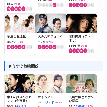
BS10
09:15～
月
火
水
木
金
土
日
月
火
水
木
金
土
日
月
火
水
木
金
土
日
華麗なる遺産
火の女神ジョンイ
暗行御史（アメン
オサ）
BSフジ
10:00～
テレ東
08:15～
BSテレ東
10:55～
月
火
水
木
金
土
日
月
火
水
木
金
土
日
月
火
水
木
金
土
日
もうすぐ放映開始
帝王の娘スベクヒ
サイムダン
九尾の狐とキケン
ャン（守百香）
な同居
BS10
8月17日
09:15
BSフジ
8月12日
～
BS10
8月20日
17:00