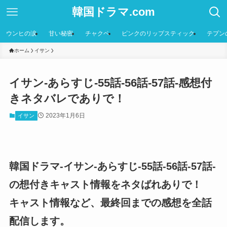
韓国ドラマ.com
ウンヒの涙
甘い秘密
チャクペ
ピンクのリップスティック
テプン
ホーム
イサン
イサン-あらすじ-55話-56話-57話-感想付
きネタバレでありで！
2023年1月6日
イサン
韓国ドラマ-イサン-あらすじ-55話-56話-57話-
の想付きキャスト情報をネタばれありで！
キャスト情報など、最終回までの感想を全話
配信します。