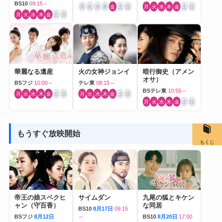
BS10
09:15～
月
火
水
木
金
土
日
月
火
水
木
金
土
日
月
火
水
木
金
土
日
華麗なる遺産
火の女神ジョンイ
暗行御史（アメン
オサ）
BSフジ
10:00～
テレ東
08:15～
BSテレ東
10:55～
月
火
水
木
金
土
日
月
火
水
木
金
土
日
月
火
水
木
金
土
日
もうすぐ放映開始
もくじ
帝王の娘スベクヒ
サイムダン
九尾の狐とキケン
ャン（守百香）
な同居
BS10
8月17日
09:15
BSフジ
8月12日
～
BS10
8月20日
17:00