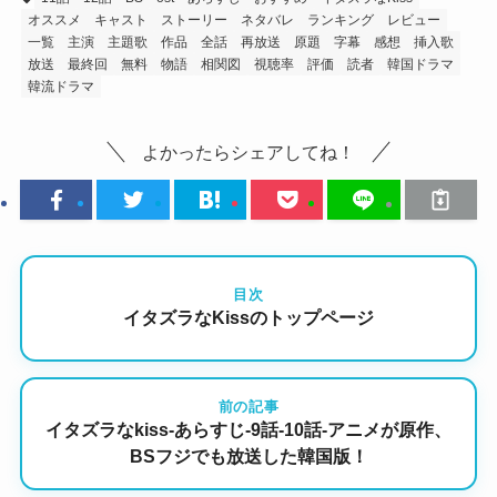
オススメ
キャスト
ストーリー
ネタバレ
ランキング
レビュー
一覧
主演
主題歌
作品
全話
再放送
原題
字幕
感想
挿入歌
放送
最終回
無料
物語
相関図
視聴率
評価
読者
韓国ドラマ
韓流ドラマ
よかったらシェアしてね！
目次
イタズラなKissのトップページ
前の記事
イタズラなkiss-あらすじ-9話-10話-アニメが原作、
BSフジでも放送した韓国版！