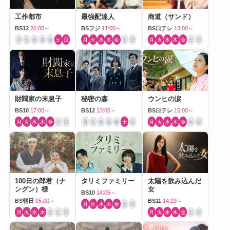
工作都市
最強配達人
商道（サンド）
BS12
26:00～
BSフジ
11:00～
BS日テレ
13:00～
月
火
水
木
金
土
日
月
火
水
木
金
土
日
月
火
水
木
金
土
日
財閥家の末息子
秘密の森
ウンヒの涙
BS10
17:00～
BS12
13:00～
BS日テレ
15:00～
月
火
水
木
金
土
日
月
火
水
木
金
土
日
月
火
水
木
金
土
日
100日の郎君（ナ
タリミファミリー
太陽を飲み込んだ
ングン）様
女
BS10
14:05～
BS朝日
05:00～
BS11
14:29～
月
火
水
木
金
土
日
月
火
水
木
金
土
日
月
火
水
木
金
土
日