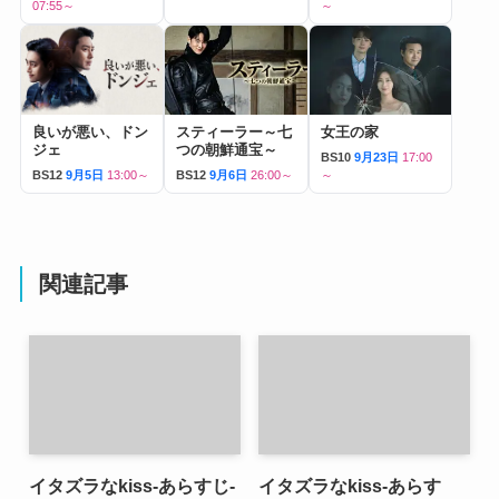
07:55～
～
良いが悪い、ドン
スティーラー～七
女王の家
ジェ
つの朝鮮通宝～
BS10
9月23日
17:00
BS12
9月5日
13:00～
BS12
9月6日
26:00～
～
関連記事
イタズラなkiss-あらすじ-
イタズラなkiss-あらす