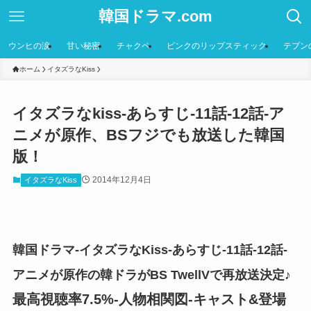
韓国ドラマ.com
ウンヒの涙
甘い秘密
チャクペ
ピンクのリップスティック
テプン
ホーム
イタズラなKiss
イタズラなkiss-あらすじ-11話-12話-ア
ニメが原作、BSフジでも放送した韓国
版！
2014年12月4日
イタズラなKiss
韓国ドラマ-イタズラなKiss-あらすじ-11話-12話-
アニメが原作の韓ドラがBS TwellVで再放送決定♪
最高視聴率7.5%-人物相関図-キャスト&登場