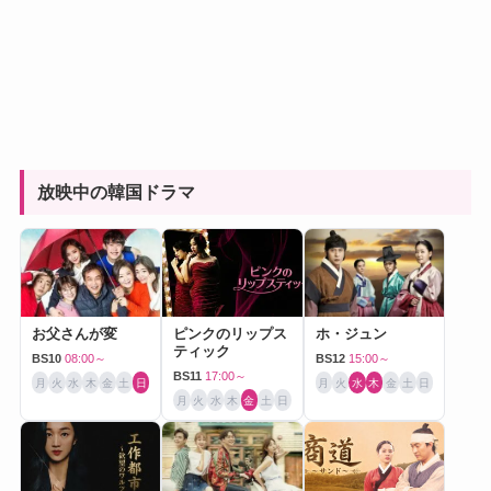
放映中の韓国ドラマ
お父さんが変
ピンクのリップス
ホ・ジュン
ティック
BS10
08:00～
BS12
15:00～
BS11
17:00～
月
火
水
木
金
土
日
月
火
水
木
金
土
日
月
火
水
木
金
土
日