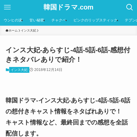
韓国ドラマ.com
ウンヒの涙
甘い秘密
チャクペ
ピンクのリップスティック
テプン
ホーム
インス大妃
インス大妃-あらすじ-4話-5話-6話-感想付
きネタバレありで紹介！
2018年12月14日
インス大妃
韓国ドラマ-インス大妃-あらすじ-4話-5話-6話
の想付きキャスト情報をネタばれありで！
キャスト情報など、最終回までの感想を全話
配信します。