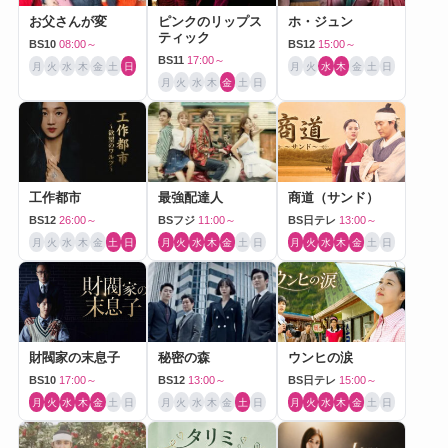
お父さんが変
ピンクのリップス
ホ・ジュン
ティック
BS10
08:00～
BS12
15:00～
BS11
17:00～
月
火
水
木
金
土
日
月
火
水
木
金
土
日
月
火
水
木
金
土
日
工作都市
最強配達人
商道（サンド）
BS12
26:00～
BSフジ
11:00～
BS日テレ
13:00～
月
火
水
木
金
土
日
月
火
水
木
金
土
日
月
火
水
木
金
土
日
財閥家の末息子
秘密の森
ウンヒの涙
BS10
17:00～
BS12
13:00～
BS日テレ
15:00～
月
火
水
木
金
土
日
月
火
水
木
金
土
日
月
火
水
木
金
土
日