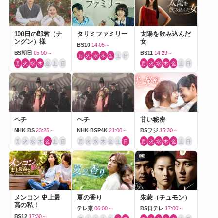
100日の郎君（ナ
タリミファミリー
太陽を飲み込んだ
ングン）様
女
BS10
14:05～
BS朝日
05:00～
BS11
14:29～
月
火
水
木
金
土
日
月
火
水
木
金
土
日
月
火
水
木
金
土
日
ヘチ
ヘチ
甘い秘密
NHK BS
23:25～
NHK BSP4K
21:00～
BSフジ
15:30～
月
火
水
木
金
土
日
月
火
水
木
金
土
日
月
火
水
木
金
土
日
メンコン 史上最
夏の香り
朱蒙（チュモン）
高の私！
テレ東
06:00～
BS日テレ
17:00～
BS12
17:30～