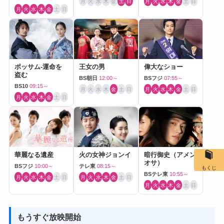
月
火
水
木
金
土
日
月
火
水
木
金
土
日
月
火
水
木
金
土
日
ポッサム-運命を
王女の男
偉大なショー
盗む
BS朝日
12:00～
BSフジ
07:55～
BS10
09:15～
月
火
水
木
金
土
日
月
火
水
木
金
土
日
月
火
水
木
金
土
日
華麗なる遺産
火の女神ジョンイ
暗行御史（アメン
オサ）
BSフジ
10:00～
テレ東
08:15～
もくじ
BSテレ東
10:55～
月
火
水
木
金
土
日
月
火
水
木
金
土
日
月
火
水
木
金
土
日
もうすぐ放映開始