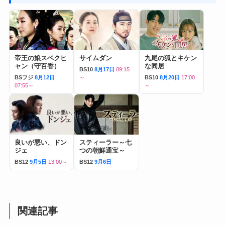
帝王の娘スベクヒ
サイムダン
九尾の狐とキケン
ャン（守百香）
な同居
BS10
8月17日
09:15
BSフジ
8月12日
～
BS10
8月20日
17:00
07:55～
～
良いが悪い、ドン
スティーラー～七
ジェ
つの朝鮮通宝～
BS12
9月5日
13:00～
BS12
9月6日
関連記事