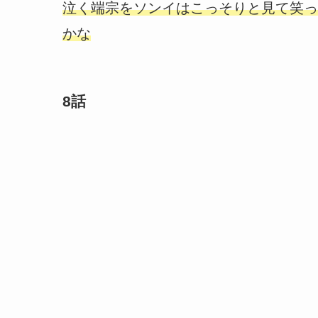
泣く端宗をソンイはこっそりと見て笑っ
かな
8話