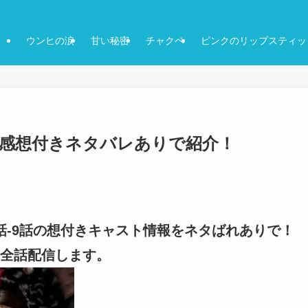
ウンヒの涙
甘い秘密
チャクペ
ピンクのリップスティッ
9話-感想付きネタバレありで紹介！
8話-9話の想付きキャスト情報をネタばれありで！
全話配信します。