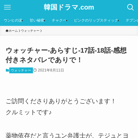
韓国ドラマ.com
ウンヒの涙
甘い秘密
チャクペ
ピンクのリップスティック
テプン
ホーム
ウォッチャー
ウォッチャー-あらすじ-17話-18話-感想
付きネタバレでありで！
2021年8月11日
ウォッチャー
ご訪問くださりありがとうございます！
クルミットです♪
薬物依存だと言うユン弁護士が、テジュとヨ