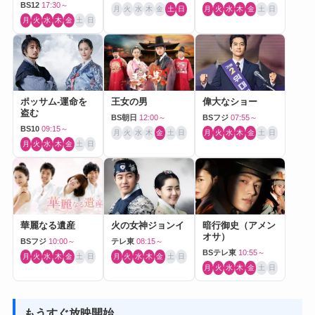
BS12
17:30～
月
火
水
木
金
土
日
月
火
水
木
金
土
日
月
火
水
木
金
土
日
ポッサム-運命を
王女の男
偉大なショー
盗む
BS朝日
12:00～
BSフジ
07:55～
BS10
09:15～
月
火
水
木
金
土
日
月
火
水
木
金
土
日
月
火
水
木
金
土
日
華麗なる遺産
火の女神ジョンイ
暗行御史（アメン
オサ）
BSフジ
10:00～
テレ東
08:15～
BSテレ東
10:55～
月
火
水
木
金
土
日
月
火
水
木
金
土
日
月
火
水
木
金
土
日
もうすぐ放映開始