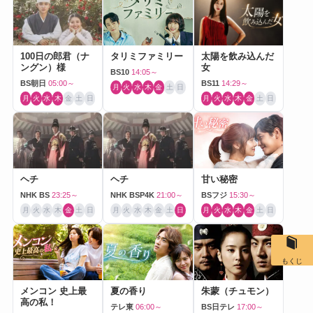
100日の郎君（ナ
タリミファミリー
太陽を飲み込んだ
ングン）様
女
BS10
14:05～
BS朝日
05:00～
BS11
14:29～
月
火
水
木
金
土
日
月
火
水
木
金
土
日
月
火
水
木
金
土
日
ヘチ
ヘチ
甘い秘密
NHK BS
23:25～
NHK BSP4K
21:00～
BSフジ
15:30～
月
火
水
木
金
土
日
月
火
水
木
金
土
日
月
火
水
木
金
土
日
もくじ
メンコン 史上最
夏の香り
朱蒙（チュモン）
高の私！
テレ東
06:00～
BS日テレ
17:00～