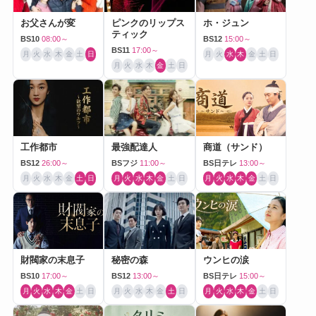
お父さんが変
ピンクのリップス
ホ・ジュン
ティック
BS10
08:00～
BS12
15:00～
BS11
17:00～
月
火
水
木
金
土
日
月
火
水
木
金
土
日
月
火
水
木
金
土
日
工作都市
最強配達人
商道（サンド）
BS12
26:00～
BSフジ
11:00～
BS日テレ
13:00～
月
火
水
木
金
土
日
月
火
水
木
金
土
日
月
火
水
木
金
土
日
財閥家の末息子
秘密の森
ウンヒの涙
BS10
17:00～
BS12
13:00～
BS日テレ
15:00～
月
火
水
木
金
土
日
月
火
水
木
金
土
日
月
火
水
木
金
土
日