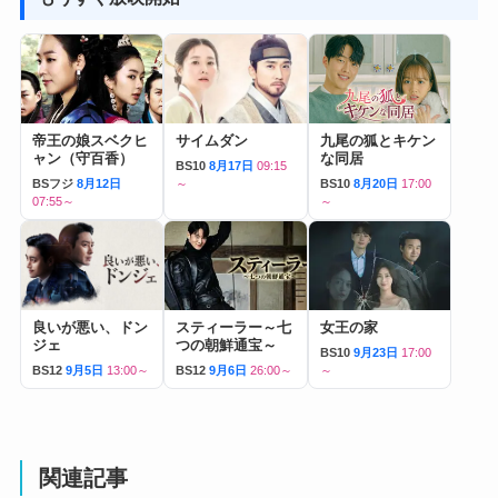
帝王の娘スベクヒ
サイムダン
九尾の狐とキケン
ャン（守百香）
な同居
BS10
8月17日
09:15
BSフジ
8月12日
～
BS10
8月20日
17:00
07:55～
～
良いが悪い、ドン
スティーラー～七
女王の家
ジェ
つの朝鮮通宝～
BS10
9月23日
17:00
BS12
9月5日
13:00～
BS12
9月6日
26:00～
～
関連記事