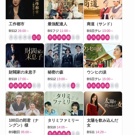
工作都市
最強配達人
商道（サンド）
BS12
26:00～
BSフジ
11:00～
BS日テレ
13:00～
月
火
水
木
金
土
日
月
火
水
木
金
土
日
月
火
水
木
金
土
日
財閥家の末息子
秘密の森
ウンヒの涙
BS10
17:00～
BS12
13:00～
BS日テレ
15:00～
月
火
水
木
金
土
日
月
火
水
木
金
土
日
月
火
水
木
金
土
日
100日の郎君（ナ
タリミファミリー
太陽を飲み込んだ
ングン）様
女
BS10
14:05～
BS朝日
05:00～
BS11
14:29～
月
火
水
木
金
土
日