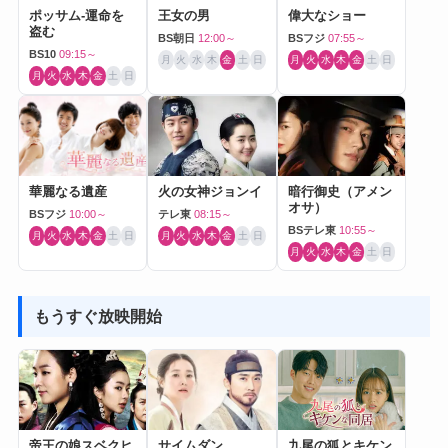
ポッサム-運命を
王女の男
偉大なショー
盗む
BS朝日
12:00～
BSフジ
07:55～
BS10
09:15～
月
火
水
木
金
土
日
月
火
水
木
金
土
日
月
火
水
木
金
土
日
華麗なる遺産
火の女神ジョンイ
暗行御史（アメン
オサ）
BSフジ
10:00～
テレ東
08:15～
BSテレ東
10:55～
月
火
水
木
金
土
日
月
火
水
木
金
土
日
月
火
水
木
金
土
日
もうすぐ放映開始
帝王の娘スベクヒ
サイムダン
九尾の狐とキケン