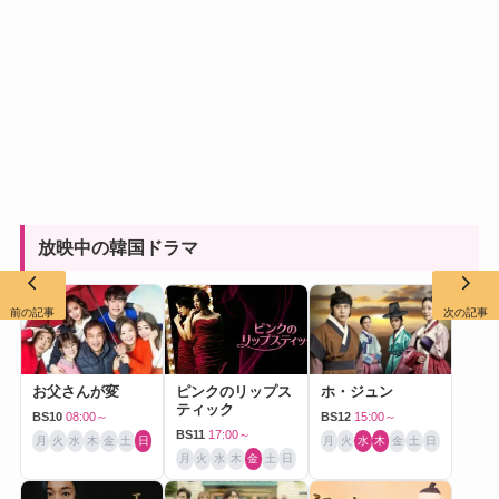
放映中の韓国ドラマ
前の記事
次の記事
お父さんが変
ピンクのリップス
ホ・ジュン
ティック
BS10
08:00～
BS12
15:00～
BS11
17:00～
月
火
水
木
金
土
日
月
火
水
木
金
土
日
月
火
水
木
金
土
日