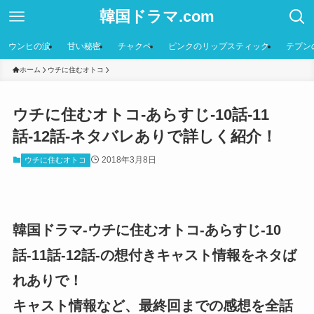
韓国ドラマ.com
ウンヒの涙
甘い秘密
チャクペ
ピンクのリップスティック
テプン
ホーム
ウチに住むオトコ
ウチに住むオトコ-あらすじ-10話-11
話-12話-ネタバレありで詳しく紹介！
2018年3月8日
ウチに住むオトコ
韓国ドラマ-ウチに住むオトコ-あらすじ-10
話-11話-12話-の想付きキャスト情報をネタば
れありで！
キャスト情報など、最終回までの感想を全話