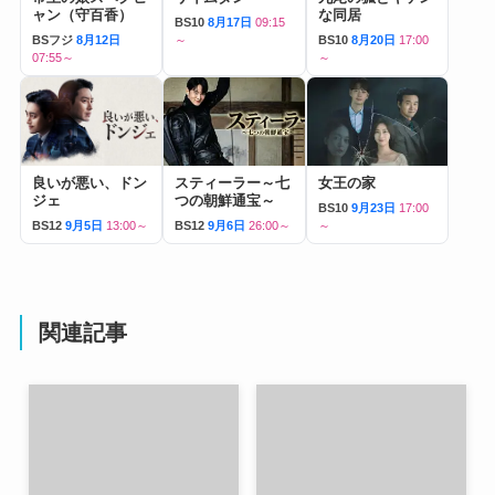
ャン（守百香）
な同居
BS10
8月17日
09:15
BSフジ
8月12日
～
BS10
8月20日
17:00
07:55～
～
良いが悪い、ドン
スティーラー～七
女王の家
ジェ
つの朝鮮通宝～
BS10
9月23日
17:00
BS12
9月5日
13:00～
BS12
9月6日
26:00～
～
関連記事