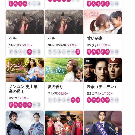
月
火
水
木
金
土
日
月
火
水
木
金
土
日
ヘチ
ヘチ
甘い秘密
NHK BS
23:25～
NHK BSP4K
21:00～
BSフジ
15:30～
月
火
水
木
金
土
日
月
火
水
木
金
土
日
月
火
水
木
金
土
日
メンコン 史上最
夏の香り
朱蒙（チュモン）
高の私！
テレ東
06:00～
BS日テレ
17:00～
BS12
17:30～
月
火
水
木
金
土
日
月
火
水
木
金
土
日
月
火
水
木
金
土
日