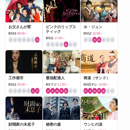
お父さんが変
ピンクのリップス
ホ・ジュン
ティック
BS10
08:00～
BS12
15:00～
BS11
17:00～
月
火
水
木
金
土
日
月
火
水
木
金
土
日
月
火
水
木
金
土
日
工作都市
最強配達人
商道（サンド）
BS12
26:00～
BSフジ
11:00～
BS日テレ
13:00～
月
火
水
木
金
土
日
月
火
水
木
金
土
日
月
火
水
木
金
土
日
財閥家の末息子
秘密の森
ウンヒの涙