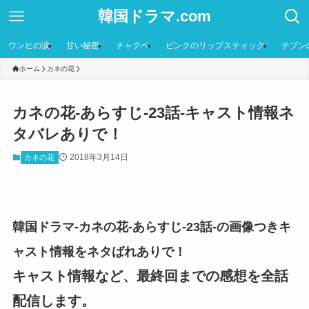
韓国ドラマ.com
ウンヒの涙
甘い秘密
チャクペ
ピンクのリップスティック
テプン
ホーム
カネの花
カネの花-あらすじ-23話-キャスト情報ネ
タバレありで！
2018年3月14日
カネの花
韓国ドラマ-カネの花-あらすじ-23話-の画像つきキ
ャスト情報をネタばれありで！
キャスト情報など、最終回までの感想を全話
配信します。