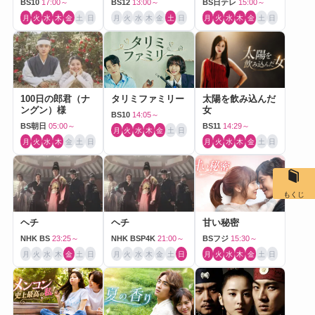
BS10
17:00～
BS12
13:00～
BS日テレ
15:00～
月
火
水
木
金
土
日
月
火
水
木
金
土
日
月
火
水
木
金
土
日
100日の郎君（ナ
タリミファミリー
太陽を飲み込んだ
ングン）様
女
BS10
14:05～
BS朝日
05:00～
BS11
14:29～
月
火
水
木
金
土
日
月
火
水
木
金
土
日
月
火
水
木
金
土
日
もくじ
ヘチ
ヘチ
甘い秘密
NHK BS
23:25～
NHK BSP4K
21:00～
BSフジ
15:30～
月
火
水
木
金
土
日
月
火
水
木
金
土
日
月
火
水
木
金
土
日