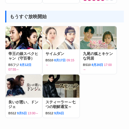
もうすぐ放映開始
帝王の娘スベクヒ
サイムダン
九尾の狐とキケン
ャン（守百香）
な同居
BS10
8月17日
09:15
BSフジ
8月12日
～
BS10
8月20日
17:00
07:55～
～
良いが悪い、ドン
スティーラー～七
ジェ
つの朝鮮通宝～
BS12
9月5日
13:00～
BS12
9月6日