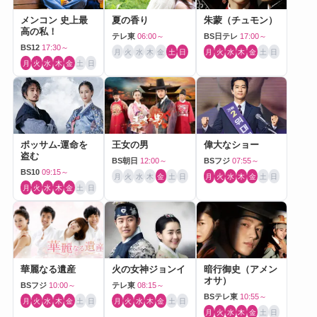
メンコン 史上最
夏の香り
朱蒙（チュモン）
高の私！
テレ東
06:00～
BS日テレ
17:00～
BS12
17:30～
月
火
水
木
金
土
日
月
火
水
木
金
土
日
月
火
水
木
金
土
日
ポッサム-運命を
王女の男
偉大なショー
盗む
BS朝日
12:00～
BSフジ
07:55～
BS10
09:15～
月
火
水
木
金
土
日
月
火
水
木
金
土
日
月
火
水
木
金
土
日
華麗なる遺産
火の女神ジョンイ
暗行御史（アメン
オサ）
BSフジ
10:00～
テレ東
08:15～
BSテレ東
10:55～
月
火
水
木
金
土
日
月
火
水
木
金
土
日
月
火
水
木
金
土
日