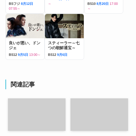
BSフジ
8月12日
～
BS10
8月20日
17:00
07:55～
～
良いが悪い、ドン
スティーラー～七
ジェ
つの朝鮮通宝～
BS12
9月5日
13:00～
BS12
9月6日
関連記事