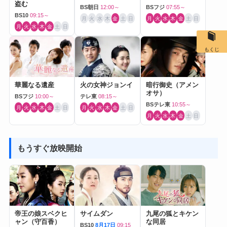
盗む
BS朝日
12:00～
BSフジ
07:55～
BS10
09:15～
月
火
水
木
金
土
日
月
火
水
木
金
土
日
月
火
水
木
金
土
日
もくじ
華麗なる遺産
火の女神ジョンイ
暗行御史（アメン
オサ）
BSフジ
10:00～
テレ東
08:15～
BSテレ東
10:55～
月
火
水
木
金
土
日
月
火
水
木
金
土
日
月
火
水
木
金
土
日
もうすぐ放映開始
帝王の娘スベクヒ
サイムダン
九尾の狐とキケン
ャン（守百香）
な同居
BS10
8月17日
09:15