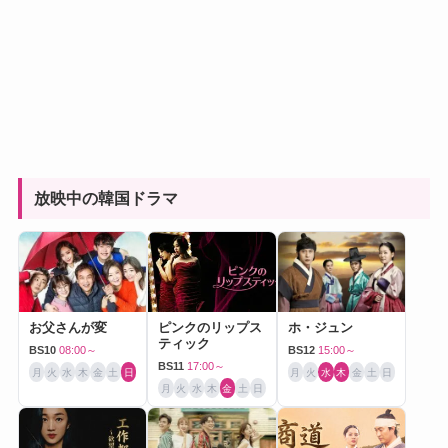
放映中の韓国ドラマ
お父さんが変
ピンクのリップス
ホ・ジュン
ティック
BS10
08:00～
BS12
15:00～
BS11
17:00～
月
火
水
木
金
土
日
月
火
水
木
金
土
日
月
火
水
木
金
土
日