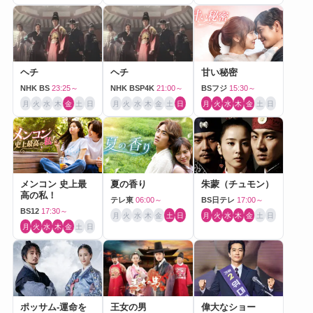
ヘチ
ヘチ
甘い秘密
NHK BS
23:25～
NHK BSP4K
21:00～
BSフジ
15:30～
月
火
水
木
金
土
日
月
火
水
木
金
土
日
月
火
水
木
金
土
日
メンコン 史上最
夏の香り
朱蒙（チュモン）
高の私！
テレ東
06:00～
BS日テレ
17:00～
BS12
17:30～
月
火
水
木
金
土
日
月
火
水
木
金
土
日
月
火
水
木
金
土
日
ポッサム-運命を
王女の男
偉大なショー