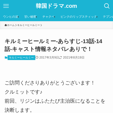
韓国ドラマ.com
ウンヒの涙
甘い秘密
チャクペ
ピンクのリップスティック
テプン
ホーム
キルミーヒールミー
キルミーヒールミー-あらすじ-13話-14
話-キャスト情報ネタバレありで！
2017年3月9日
2021年8月19日
キルミーヒールミー
ご訪問くださりありがとうございます！
クルミットです♪
前回、リジンはふたたび主治医になることを
決断します。