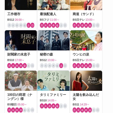
工作都市
最強配達人
商道（サンド）
BS12
26:00～
BSフジ
11:00～
BS日テレ
13:00～
月
火
水
木
金
土
日
月
火
水
木
金
土
日
月
火
水
木
金
土
日
財閥家の末息子
秘密の森
ウンヒの涙
BS10
17:00～
BS12
13:00～
BS日テレ
15:00～
月
火
水
木
金
土
日
月
火
水
木
金
土
日
月
火
水
木
金
土
日
100日の郎君（ナ
タリミファミリー
太陽を飲み込んだ
ングン）様
女
BS10
14:05～
BS朝日
05:00～
BS11
14:29～
月
火
水
木
金
土
日
月
火
水
木
金
土
日
月
火
水
木
金
土
日