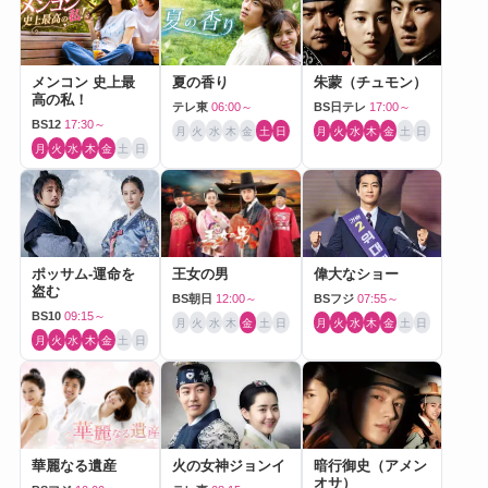
メンコン 史上最
夏の香り
朱蒙（チュモン）
高の私！
テレ東
06:00～
BS日テレ
17:00～
BS12
17:30～
月
火
水
木
金
土
日
月
火
水
木
金
土
日
月
火
水
木
金
土
日
ポッサム-運命を
王女の男
偉大なショー
盗む
BS朝日
12:00～
BSフジ
07:55～
BS10
09:15～
月
火
水
木
金
土
日
月
火
水
木
金
土
日
月
火
水
木
金
土
日
華麗なる遺産
火の女神ジョンイ
暗行御史（アメン
オサ）