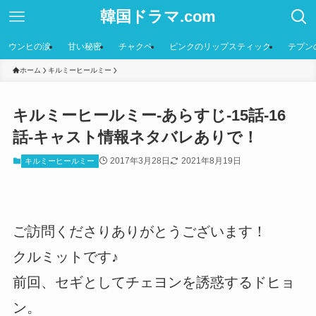
韓国ドラマ.com
ウンヒの涙
甘い秘密
チャクペ
ピンクのリップスティック
テプン
ホーム
キルミーヒールミー
キルミーヒールミー-あらすじ-15話-16
話-キャスト情報ネタバレありで！
2017年3月28日
2021年8月19日
キルミーヒールミー
ご訪問くださりありがとうございます！
クルミットです♪
前回、セギとしてチェヨンを誘惑するドヒョ
ン。