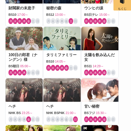
財閥家の末息子
秘密の森
ウンヒの涙
もくじ
BS10
17:00～
BS12
13:00～
BS日テレ
15:00～
月
火
水
木
金
土
日
月
火
水
木
金
土
日
月
火
水
木
金
土
日
100日の郎君（ナ
タリミファミリー
太陽を飲み込んだ
ングン）様
女
BS10
14:05～
BS朝日
05:00～
BS11
14:29～
月
火
水
木
金
土
日
月
火
水
木
金
土
日
月
火
水
木
金
土
日
ヘチ
ヘチ
甘い秘密
NHK BS
23:25～
NHK BSP4K
21:00～
BSフジ
15:30～
月
火
水
木
金
土
日
月
火
水
木
金
土
日
月
火
水
木
金
土
日