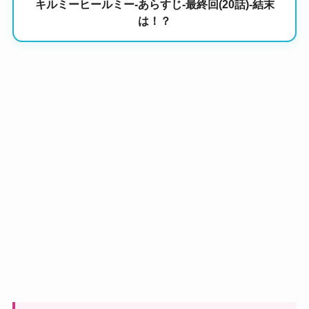
キルミーヒールミー-あらすじ-最終回(20話)-結末
は！？