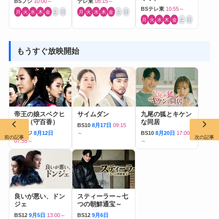
BSフジ
10:00～
テレ東
08:15～
BSテレ東
10:55～
月
火
水
木
金
土
日
月
火
水
木
金
土
日
月
火
水
木
金
土
日
もうすぐ放映開始
帝王の娘スベクヒ
サイムダン
九尾の狐とキケン
ャン（守百香）
な同居
BS10
8月17日
09:15
BSフジ
8月12日
～
BS10
8月20日
17:00
前の記事
次の記事
07:55～
～
良いが悪い、ドン
スティーラー～七
ジェ
つの朝鮮通宝～
BS12
9月5日
13:00～
BS12
9月6日