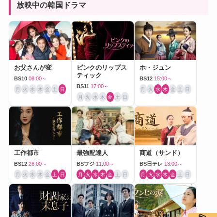
放映中の韓国ドラマ
お父さんが変
ピンクのリップス
ホ・ジュン
ティック
BS10
08:00～
BS12
15:00～
BS11
17:00～
月
火
水
木
金
土
日
月
火
水
木
金
土
日
月
火
水
木
金
土
日
工作都市
最強配達人
商道（サンド）
BS12
26:00～
BSフジ
11:00～
BS日テレ
13:00～
月
火
水
木
金
土
日
月
火
水
木
金
土
日
月
火
水
木
金
土
日