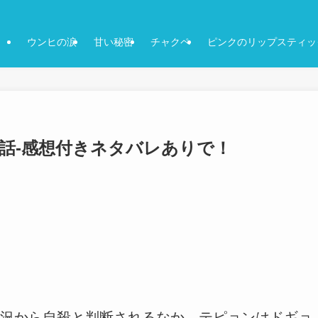
ウンヒの涙
甘い秘密
チャクペ
ピンクのリップスティッ
21話-感想付きネタバレありで！
況から自殺と判断されるなか、テピョンはドギョ