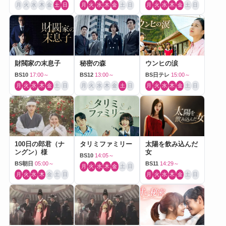
月
火
水
木
金
土
日
月
火
水
木
金
土
日
月
火
水
木
金
土
日
財閥家の末息子
秘密の森
ウンヒの涙
BS10
17:00～
BS12
13:00～
BS日テレ
15:00～
月
火
水
木
金
土
日
月
火
水
木
金
土
日
月
火
水
木
金
土
日
100日の郎君（ナ
タリミファミリー
太陽を飲み込んだ
ングン）様
女
BS10
14:05～
BS朝日
05:00～
BS11
14:29～
月
火
水
木
金
土
日
月
火
水
木
金
土
日
月
火
水
木
金
土
日