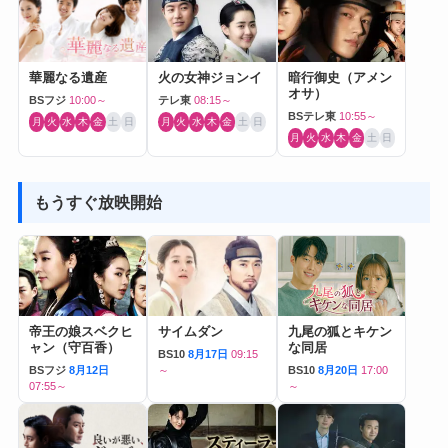
華麗なる遺産
火の女神ジョンイ
暗行御史（アメン
オサ）
BSフジ
10:00～
テレ東
08:15～
BSテレ東
10:55～
月
火
水
木
金
土
日
月
火
水
木
金
土
日
月
火
水
木
金
土
日
もうすぐ放映開始
帝王の娘スベクヒ
サイムダン
九尾の狐とキケン
ャン（守百香）
な同居
BS10
8月17日
09:15
BSフジ
8月12日
～
BS10
8月20日
17:00
07:55～
～