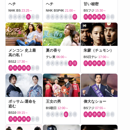
ヘチ
ヘチ
甘い秘密
NHK BS
23:25～
NHK BSP4K
21:00～
BSフジ
15:30～
月
火
水
木
金
土
日
月
火
水
木
金
土
日
月
火
水
木
金
土
日
メンコン 史上最
夏の香り
朱蒙（チュモン）
高の私！
テレ東
06:00～
BS日テレ
17:00～
BS12
17:30～
月
火
水
木
金
土
日
月
火
水
木
金
土
日
月
火
水
木
金
土
日
ポッサム-運命を
王女の男
偉大なショー
盗む
BS朝日
12:00～
BSフジ
07:55～
BS10
09:15～
月
火
水
木
金
土
日
月
火
水
木
金
土
日
月
火
水
木
金
土
日