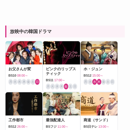
放映中の韓国ドラマ
お父さんが変
ピンクのリップス
ホ・ジュン
ティック
BS10
08:00～
BS12
15:00～
BS11
17:00～
月
火
水
木
金
土
日
月
火
水
木
金
土
日
月
火
水
木
金
土
日
工作都市
最強配達人
商道（サンド）
BS12
26:00～
BSフジ
11:00～
BS日テレ
13:00～