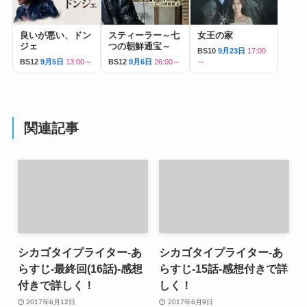
良いが悪い、ドン
スティーラー～七
女王の家
ジェ
つの朝鮮通宝～
BS10
9月23日
17:00
BS12
9月5日
13:00～
BS12
9月6日
26:00～
～
関連記事
シカゴタイプライター-あ
シカゴタイプライター-あ
らすじ-最終回(16話)-感想
らすじ-15話-感想付きで詳
付きで詳しく！
しく！
2017年6月12日
2017年6月9日