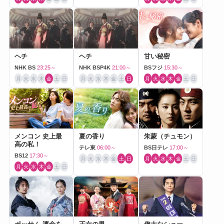
ヘチ
ヘチ
甘い秘密
NHK BS
23:25～
NHK BSP4K
21:00～
BSフジ
15:30～
月
火
水
木
金
土
日
月
火
水
木
金
土
日
月
火
水
木
金
土
日
メンコン 史上最
夏の香り
朱蒙（チュモン）
高の私！
テレ東
06:00～
BS日テレ
17:00～
BS12
17:30～
月
火
水
木
金
土
日
月
火
水
木
金
土
日
月
火
水
木
金
土
日