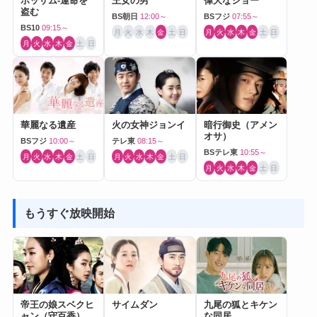
ポッサム-運命を
王女の男
偉大なショー
盗む
BS朝日
12:00～
BSフジ
07:55～
BS10
09:15～
月
火
水
木
金
土
日
月
火
水
木
金
土
日
月
火
水
木
金
土
日
華麗なる遺産
火の女神ジョンイ
暗行御史（アメン
オサ）
BSフジ
10:00～
テレ東
08:15～
BSテレ東
10:55～
月
火
水
木
金
土
日
月
火
水
木
金
土
日
月
火
水
木
金
土
日
もうすぐ放映開始
帝王の娘スベクヒ
サイムダン
九尾の狐とキケン
ャン（守百香）
な同居