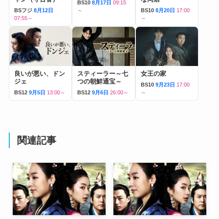
BS10
8月17日
09:15
BSフジ
8月12日
～
BS10
8月20日
17:00
07:55～
～
良いが悪い、ドン
スティーラー～七
女王の家
ジェ
つの朝鮮通宝～
BS10
9月23日
17:00
BS12
9月5日
13:00～
BS12
9月6日
26:00～
～
関連記事