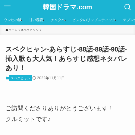
韓国ドラマ.com
ウンヒの涙
甘い秘密
チャクペ
ピンクのリップスティック
テプン
ホーム
スベクヒャン
スベクヒャン-あらすじ-88話-89話-90話-
挿入歌も大人気！あらすじ感想ネタバレ
あり！
2022年11月11日
スベクヒャン
ご訪問くださりありがとうございます！
クルミットです♪