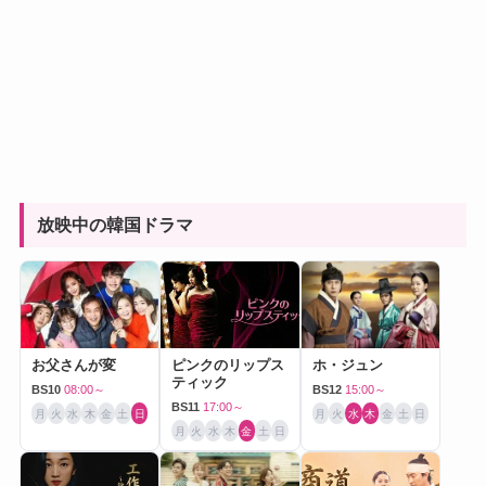
放映中の韓国ドラマ
お父さんが変
ピンクのリップス
ホ・ジュン
ティック
BS10
08:00～
BS12
15:00～
BS11
17:00～
月
火
水
木
金
土
日
月
火
水
木
金
土
日
月
火
水
木
金
土
日