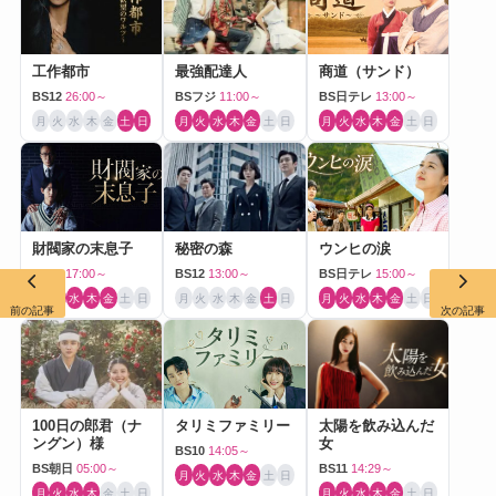
工作都市
最強配達人
商道（サンド）
BS12
26:00～
BSフジ
11:00～
BS日テレ
13:00～
月
火
水
木
金
土
日
月
火
水
木
金
土
日
月
火
水
木
金
土
日
財閥家の末息子
秘密の森
ウンヒの涙
BS10
17:00～
BS12
13:00～
BS日テレ
15:00～
月
火
水
木
金
土
日
月
火
水
木
金
土
日
月
火
水
木
金
土
日
前の記事
次の記事
100日の郎君（ナ
タリミファミリー
太陽を飲み込んだ
ングン）様
女
BS10
14:05～
BS朝日
05:00～
BS11
14:29～
月
火
水
木
金
土
日
月
火
水
木
金
土
日
月
火
水
木
金
土
日