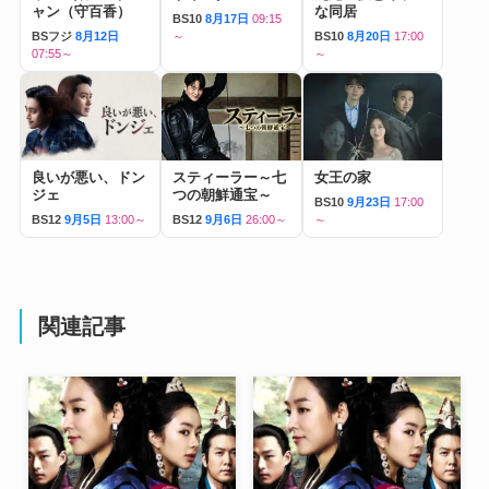
ャン（守百香）
な同居
BS10
8月17日
09:15
BSフジ
8月12日
～
BS10
8月20日
17:00
07:55～
～
良いが悪い、ドン
スティーラー～七
女王の家
ジェ
つの朝鮮通宝～
BS10
9月23日
17:00
BS12
9月5日
13:00～
BS12
9月6日
26:00～
～
関連記事