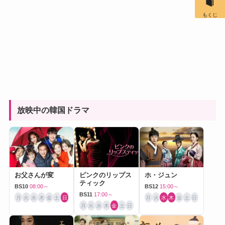
もくじ
放映中の韓国ドラマ
お父さんが変
ピンクのリップス
ホ・ジュン
ティック
BS10
08:00～
BS12
15:00～
BS11
17:00～
月
火
水
木
金
土
日
月
火
水
木
金
土
日
月
火
水
木
金
土
日