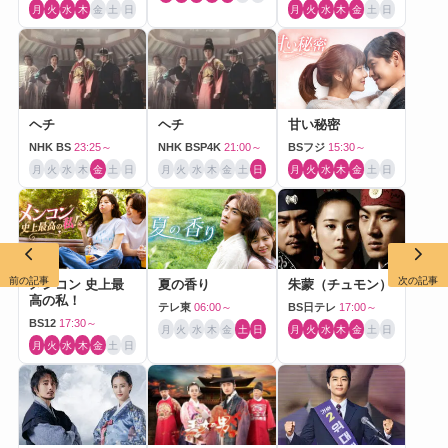
月
火
水
木
金
土
日
月
火
水
木
金
土
日
ヘチ
ヘチ
甘い秘密
NHK BS
23:25～
NHK BSP4K
21:00～
BSフジ
15:30～
月
火
水
木
金
土
日
月
火
水
木
金
土
日
月
火
水
木
金
土
日
前の記事
次の記事
メンコン 史上最
夏の香り
朱蒙（チュモン）
高の私！
テレ東
06:00～
BS日テレ
17:00～
BS12
17:30～
月
火
水
木
金
土
日
月
火
水
木
金
土
日
月
火
水
木
金
土
日