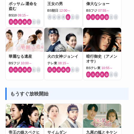
ポッサム-運命を
王女の男
偉大なショー
盗む
BS朝日
12:00～
BSフジ
07:55～
BS10
09:15～
月
火
水
木
金
土
日
月
火
水
木
金
土
日
月
火
水
木
金
土
日
華麗なる遺産
火の女神ジョンイ
暗行御史（アメン
オサ）
BSフジ
10:00～
テレ東
08:15～
BSテレ東
10:55～
月
火
水
木
金
土
日
月
火
水
木
金
土
日
月
火
水
木
金
土
日
もうすぐ放映開始
帝王の娘スベクヒ
サイムダン
九尾の狐とキケン