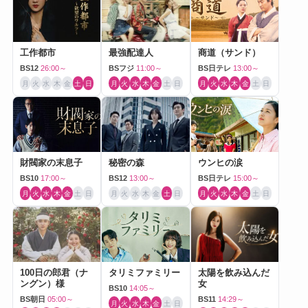
工作都市
最強配達人
商道（サンド）
BS12
26:00～
BSフジ
11:00～
BS日テレ
13:00～
月
火
水
木
金
土
日
月
火
水
木
金
土
日
月
火
水
木
金
土
日
財閥家の末息子
秘密の森
ウンヒの涙
BS10
17:00～
BS12
13:00～
BS日テレ
15:00～
月
火
水
木
金
土
日
月
火
水
木
金
土
日
月
火
水
木
金
土
日
100日の郎君（ナ
タリミファミリー
太陽を飲み込んだ
ングン）様
女
BS10
14:05～
BS朝日
05:00～
BS11
14:29～
月
火
水
木
金
土
日