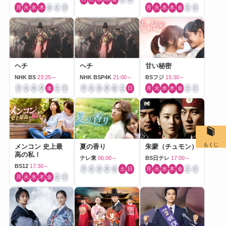
月
火
水
木
金
土
日
月
火
水
木
金
土
日
ヘチ
ヘチ
甘い秘密
NHK BS
23:25～
NHK BSP4K
21:00～
BSフジ
15:30～
月
火
水
木
金
土
日
月
火
水
木
金
土
日
月
火
水
木
金
土
日
もくじ
メンコン 史上最
夏の香り
朱蒙（チュモン）
高の私！
テレ東
06:00～
BS日テレ
17:00～
BS12
17:30～
月
火
水
木
金
土
日
月
火
水
木
金
土
日
月
火
水
木
金
土
日