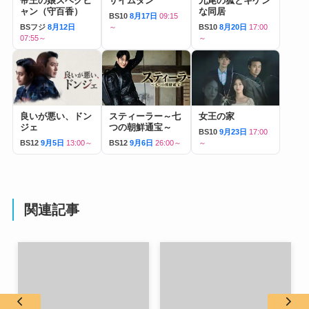
帝王の娘スベクヒ
サイムダン
九尾の狐とキケン
ャン（守百香）
な同居
BS10
8月17日
09:15
BSフジ
8月12日
～
BS10
8月20日
17:00
07:55～
～
良いが悪い、ドン
スティーラー～七
女王の家
ジェ
つの朝鮮通宝～
BS10
9月23日
17:00
BS12
9月5日
13:00～
BS12
9月6日
26:00～
～
関連記事