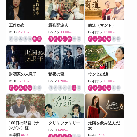
工作都市
最強配達人
商道（サンド）
BS12
26:00～
BSフジ
11:00～
BS日テレ
13:00～
月
火
水
木
金
土
日
月
火
水
木
金
土
日
月
火
水
木
金
土
日
財閥家の末息子
秘密の森
ウンヒの涙
BS10
17:00～
BS12
13:00～
BS日テレ
15:00～
月
火
水
木
金
土
日
月
火
水
木
金
土
日
月
火
水
木
金
土
日
100日の郎君（ナ
タリミファミリー
太陽を飲み込んだ
ングン）様
女
BS10
14:05～
BS朝日
05:00～
BS11
14:29～
月
火
水
木
金
土
日