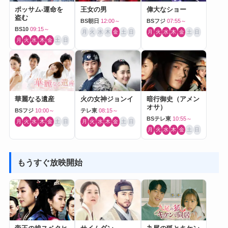
ポッサム-運命を
王女の男
偉大なショー
盗む
BS朝日
12:00～
BSフジ
07:55～
BS10
09:15～
月
火
水
木
金
土
日
月
火
水
木
金
土
日
月
火
水
木
金
土
日
華麗なる遺産
火の女神ジョンイ
暗行御史（アメン
オサ）
BSフジ
10:00～
テレ東
08:15～
BSテレ東
10:55～
月
火
水
木
金
土
日
月
火
水
木
金
土
日
月
火
水
木
金
土
日
もうすぐ放映開始