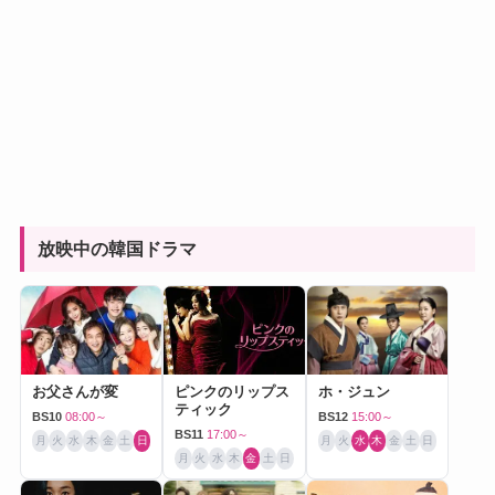
放映中の韓国ドラマ
お父さんが変
ピンクのリップス
ホ・ジュン
ティック
BS10
08:00～
BS12
15:00～
BS11
17:00～
月
火
水
木
金
土
日
月
火
水
木
金
土
日
月
火
水
木
金
土
日