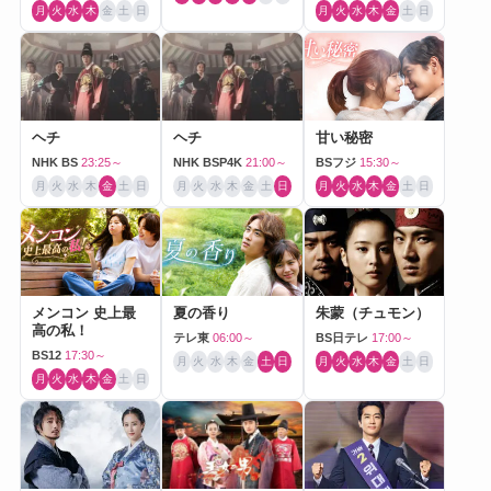
月
火
水
木
金
土
日
月
火
水
木
金
土
日
ヘチ
ヘチ
甘い秘密
NHK BS
23:25～
NHK BSP4K
21:00～
BSフジ
15:30～
月
火
水
木
金
土
日
月
火
水
木
金
土
日
月
火
水
木
金
土
日
メンコン 史上最
夏の香り
朱蒙（チュモン）
高の私！
テレ東
06:00～
BS日テレ
17:00～
BS12
17:30～
月
火
水
木
金
土
日
月
火
水
木
金
土
日
月
火
水
木
金
土
日