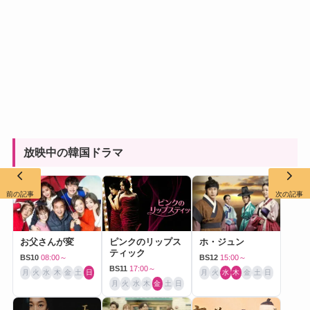
放映中の韓国ドラマ
前の記事
次の記事
お父さんが変
ピンクのリップス
ホ・ジュン
ティック
BS10
08:00～
BS12
15:00～
BS11
17:00～
月
火
水
木
金
土
日
月
火
水
木
金
土
日
月
火
水
木
金
土
日