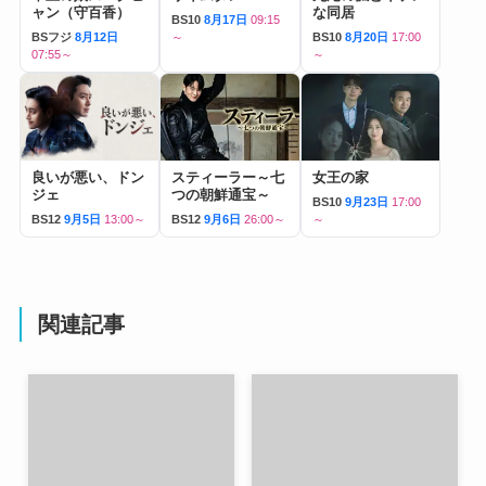
ャン（守百香）
な同居
BS10
8月17日
09:15
BSフジ
8月12日
～
BS10
8月20日
17:00
07:55～
～
良いが悪い、ドン
スティーラー～七
女王の家
ジェ
つの朝鮮通宝～
BS10
9月23日
17:00
BS12
9月5日
13:00～
BS12
9月6日
26:00～
～
関連記事