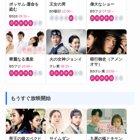
ポッサム-運命を
王女の男
偉大なショー
盗む
BS朝日
12:00～
BSフジ
07:55～
BS10
09:15～
月
火
水
木
金
土
日
月
火
水
木
金
土
日
月
火
水
木
金
土
日
華麗なる遺産
火の女神ジョンイ
暗行御史（アメン
オサ）
BSフジ
10:00～
テレ東
08:15～
BSテレ東
10:55～
月
火
水
木
金
土
日
月
火
水
木
金
土
日
月
火
水
木
金
土
日
もうすぐ放映開始
帝王の娘スベクヒ
サイムダン
九尾の狐とキケン