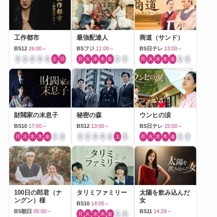
工作都市
最強配達人
商道（サンド）
BS12
26:00～
BSフジ
11:00～
BS日テレ
13:00～
月
火
水
木
金
土
日
月
火
水
木
金
土
日
月
火
水
木
金
土
日
財閥家の末息子
秘密の森
ウンヒの涙
BS10
17:00～
BS12
13:00～
BS日テレ
15:00～
月
火
水
木
金
土
日
月
火
水
木
金
土
日
月
火
水
木
金
土
日
100日の郎君（ナ
タリミファミリー
太陽を飲み込んだ
ングン）様
女
BS10
14:05～
BS朝日
05:00～
BS11
14:29～
月
火
水
木
金
土
日