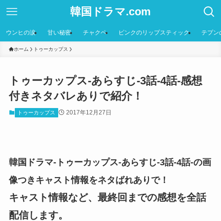
韓国ドラマ.com
ウンヒの涙
甘い秘密
チャクペ
ピンクのリップスティック
テプン
ホーム
トゥーカップス
トゥーカップス-あらすじ-3話-4話-感想
付きネタバレありで紹介！
2017年12月27日
トゥーカップス
韓国ドラマ-トゥーカップス-あらすじ-3話-4話-の画
像つきキャスト情報をネタばれありで！
キャスト情報など、最終回までの感想を全話
配信します。