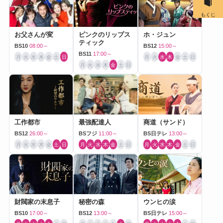
もくじ
お父さんが変
ピンクのリップス
ホ・ジュン
ティック
BS10
08:00～
BS12
15:00～
BS11
17:00～
月
火
水
木
金
土
日
月
火
水
木
金
土
日
月
火
水
木
金
土
日
工作都市
最強配達人
商道（サンド）
BS12
26:00～
BSフジ
11:00～
BS日テレ
13:00～
月
火
水
木
金
土
日
月
火
水
木
金
土
日
月
火
水
木
金
土
日
財閥家の末息子
秘密の森
ウンヒの涙
BS10
17:00～
BS12
13:00～
BS日テレ
15:00～