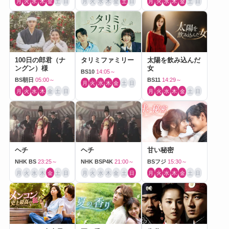
月
火
水
木
金
土
日
月
火
水
木
金
土
日
月
火
水
木
金
土
日
100日の郎君（ナ
タリミファミリー
太陽を飲み込んだ
ングン）様
女
BS10
14:05～
BS朝日
05:00～
BS11
14:29～
月
火
水
木
金
土
日
月
火
水
木
金
土
日
月
火
水
木
金
土
日
ヘチ
ヘチ
甘い秘密
NHK BS
23:25～
NHK BSP4K
21:00～
BSフジ
15:30～
月
火
水
木
金
土
日
月
火
水
木
金
土
日
月
火
水
木
金
土
日