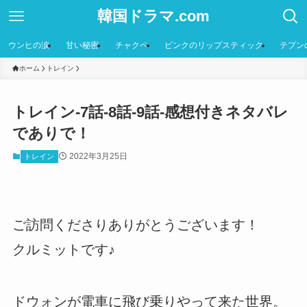
韓国ドラマ.com
ウンヒの涙
甘い秘密
チャクペ
ピンクのリップスティック
テプン
ホーム
トレイン
トレイン-7話-8話-9話-感想付きネタバレ
でありで！
2022年3月25日
トレイン
ご訪問くださりありがとうございます！
クルミットです♪
ドウォンが電車に飛び乗りやって来た世界。