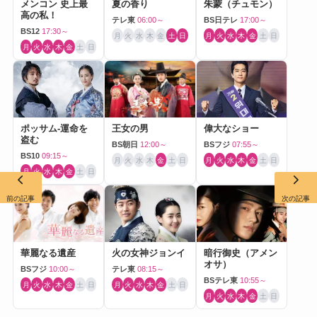
メンコン 史上最
夏の香り
朱蒙（チュモン）
高の私！
テレ東
06:00～
BS日テレ
17:00～
BS12
17:30～
月
火
水
木
金
土
日
月
火
水
木
金
土
日
月
火
水
木
金
土
日
ポッサム-運命を
王女の男
偉大なショー
盗む
BS朝日
12:00～
BSフジ
07:55～
BS10
09:15～
月
火
水
木
金
土
日
月
火
水
木
金
土
日
月
火
水
木
金
土
日
前の記事
次の記事
華麗なる遺産
火の女神ジョンイ
暗行御史（アメン
オサ）
BSフジ
10:00～
テレ東
08:15～
BSテレ東
10:55～
月
火
水
木
金
土
日
月
火
水
木
金
土
日
月
火
水
木
金
土
日