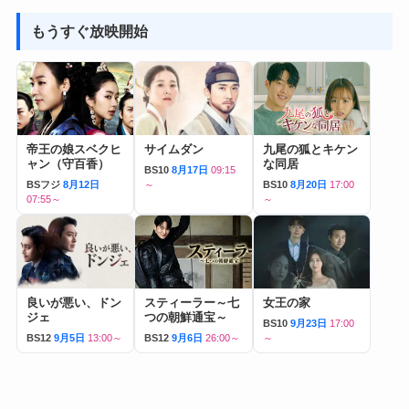
もうすぐ放映開始
帝王の娘スベクヒ
サイムダン
九尾の狐とキケン
ャン（守百香）
な同居
BS10
8月17日
09:15
BSフジ
8月12日
～
BS10
8月20日
17:00
07:55～
～
良いが悪い、ドン
スティーラー～七
女王の家
ジェ
つの朝鮮通宝～
BS10
9月23日
17:00
BS12
9月5日
13:00～
BS12
9月6日
26:00～
～