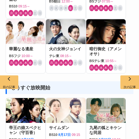
BS朝日
12:00～
BSフジ
07:55～
BS10
09:15～
月
火
水
木
金
土
日
月
火
水
木
金
土
日
月
火
水
木
金
土
日
華麗なる遺産
火の女神ジョンイ
暗行御史（アメン
オサ）
BSフジ
10:00～
テレ東
08:15～
BSテレ東
10:55～
月
火
水
木
金
土
日
月
火
水
木
金
土
日
月
火
水
木
金
土
日
もうすぐ放映開始
前の記事
次の記事
帝王の娘スベクヒ
サイムダン
九尾の狐とキケン
ャン（守百香）
な同居
BS10
8月17日
09:15