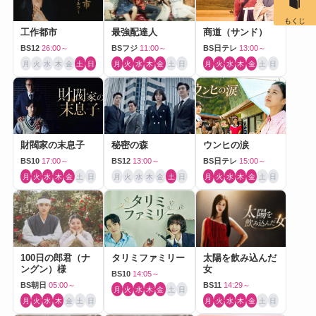
もくじ
工作都市
最強配達人
商道（サンド）
BS12
26:00～
BSフジ
11:00～
BS日テレ
13:00～
月
火
水
木
金
土
日
月
火
水
木
金
土
日
月
火
水
木
金
土
日
財閥家の末息子
秘密の森
ウンヒの涙
BS10
17:00～
BS12
13:00～
BS日テレ
15:00～
月
火
水
木
金
土
日
月
火
水
木
金
土
日
月
火
水
木
金
土
日
100日の郎君（ナ
タリミファミリー
太陽を飲み込んだ
ングン）様
女
BS10
14:05～
BS朝日
05:00～
BS11
14:29～
月
火
水
木
金
土
日
月
火
水
木
金
土
日
月
火
水
木
金
土
日