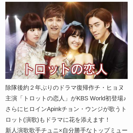
除隊後約２年ぶりのドラマ復帰作チ・ヒョヌ
主演「トロットの恋人」がKBS World初登場♪
さらにヒロインApinkチョン・ウンジが歌うト
ロット(演歌)もドラマに花を添えます！
新人演歌歌手チュニ×自分勝手なトップミュー