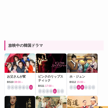
放映中の韓国ドラマ
お父さんが変
ピンクのリップス
ホ・ジュン
ティック
BS10
08:00～
BS12
15:00～
BS11
17:00～
月
火
水
木
金
土
日
月
火
水
木
金
土
日
月
火
水
木
金
土
日