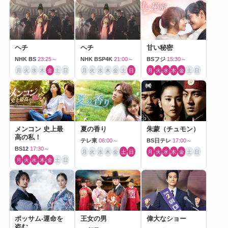
ヘチ
ヘチ
甘い秘密
NHK BS
23:25～
NHK BSP4K
21:00～
BSフジ
15:30～
月
火
水
木
金
土
日
月
火
水
木
金
土
日
月
火
水
木
金
土
日
メンコン 史上最
夏の香り
朱蒙（チュモン）
高の私！
テレ東
06:00～
BS日テレ
17:00～
BS12
17:30～
月
火
水
木
金
土
日
月
火
水
木
金
土
日
月
火
水
木
金
土
日
ポッサム-運命を
王女の男
偉大なショー
盗む