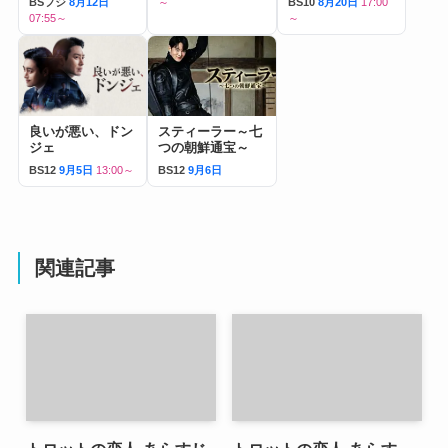
BSフジ
8月12日
～
BS10
8月20日
17:00
07:55～
～
良いが悪い、ドン
スティーラー～七
ジェ
つの朝鮮通宝～
BS12
9月5日
13:00～
BS12
9月6日
関連記事