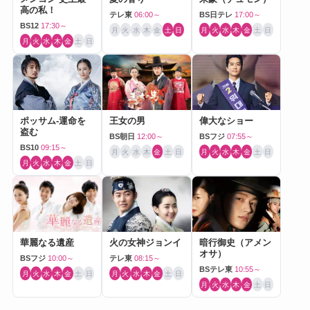
高の私！
テレ東
06:00～
BS日テレ
17:00～
BS12
17:30～
月
火
水
木
金
土
日
月
火
水
木
金
土
日
月
火
水
木
金
土
日
ポッサム-運命を
王女の男
偉大なショー
盗む
BS朝日
12:00～
BSフジ
07:55～
BS10
09:15～
月
火
水
木
金
土
日
月
火
水
木
金
土
日
月
火
水
木
金
土
日
華麗なる遺産
火の女神ジョンイ
暗行御史（アメン
オサ）
BSフジ
10:00～
テレ東
08:15～
BSテレ東
10:55～
月
火
水
木
金
土
日
月
火
水
木
金
土
日
月
火
水
木
金
土
日