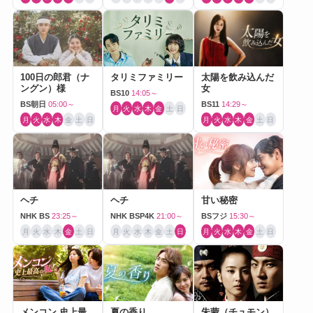
100日の郎君（ナ
タリミファミリー
太陽を飲み込んだ
ングン）様
女
BS10
14:05～
BS朝日
05:00～
BS11
14:29～
月
火
水
木
金
土
日
月
火
水
木
金
土
日
月
火
水
木
金
土
日
ヘチ
ヘチ
甘い秘密
NHK BS
23:25～
NHK BSP4K
21:00～
BSフジ
15:30～
月
火
水
木
金
土
日
月
火
水
木
金
土
日
月
火
水
木
金
土
日
メンコン 史上最
夏の香り
朱蒙（チュモン）