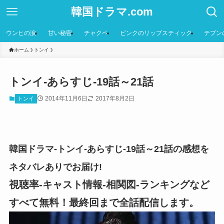
韓国ドラマ.com
ウンヒの涙
甘い秘密
チャクペ
ピンクのリップスティック
テプン
ホーム
トンイ
トンイ-あらすじ-19話～21話
2014年11月6日
2017年8月2日
トンイ
韓国ドラマ-トンイ-あらすじ-19話～21話の感想を
ネタバレありでお届け!
視聴率-キャスト情報-相関図-ランキングなど
すべて無料！最終回まで全話配信します。