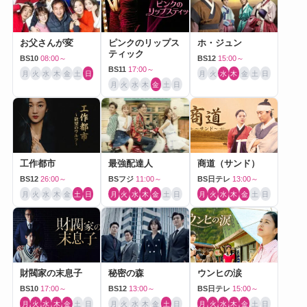
お父さんが変
ピンクのリップス
ホ・ジュン
ティック
BS10
08:00～
BS12
15:00～
BS11
17:00～
月
火
水
木
金
土
日
月
火
水
木
金
土
日
月
火
水
木
金
土
日
工作都市
最強配達人
商道（サンド）
BS12
26:00～
BSフジ
11:00～
BS日テレ
13:00～
月
火
水
木
金
土
日
月
火
水
木
金
土
日
月
火
水
木
金
土
日
財閥家の末息子
秘密の森
ウンヒの涙
BS10
17:00～
BS12
13:00～
BS日テレ
15:00～
月
火
水
木
金
土
日
月
火
水
木
金
土
日
月
火
水
木
金
土
日