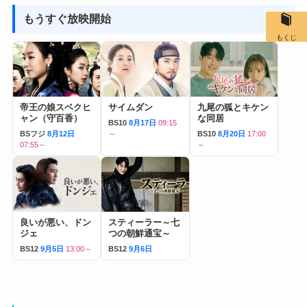
もうすぐ放映開始
もくじ
帝王の娘スベクヒ
サイムダン
九尾の狐とキケン
ャン（守百香）
な同居
BS10
8月17日
09:15
BSフジ
8月12日
～
BS10
8月20日
17:00
07:55～
～
良いが悪い、ドン
スティーラー～七
ジェ
つの朝鮮通宝～
BS12
9月5日
13:00～
BS12
9月6日