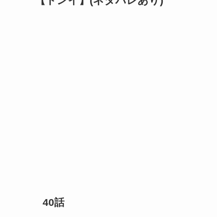
【トンイ】(ネタバレあり)
40話