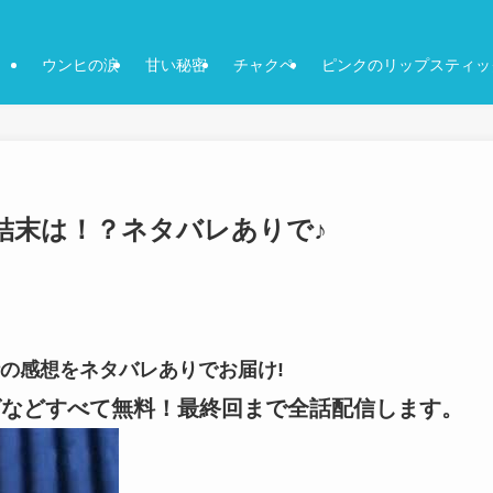
ウンヒの涙
甘い秘密
チャクペ
ピンクのリップスティッ
2話-結末は！？ネタバレありで♪
42話の感想をネタバレありでお届け!
ングなどすべて無料！最終回まで全話配信します。