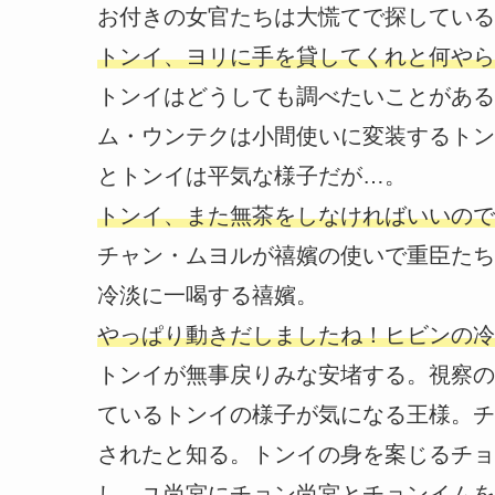
お付きの女官たちは大慌てで探している
トンイ、ヨリに手を貸してくれと何やら
トンイはどうしても調べたいことがある
ム・ウンテクは小間使いに変装するトン
とトンイは平気な様子だが…。
トンイ、また無茶をしなければいいので
チャン・ムヨルが禧嬪の使いで重臣たち
冷淡に一喝する禧嬪。
やっぱり動きだしましたね！ヒビンの冷
トンイが無事戻りみな安堵する。視察の
ているトンイの様子が気になる王様。チ
されたと知る。トンイの身を案じるチョ
し、ユ尚宮にチョン尚宮とチョンイムを