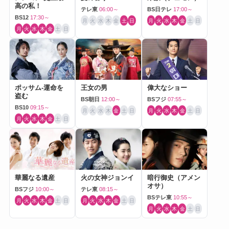
高の私！
テレ東
06:00～
BS日テレ
17:00～
BS12
17:30～
月
火
水
木
金
土
日
月
火
水
木
金
土
日
月
火
水
木
金
土
日
ポッサム-運命を
王女の男
偉大なショー
盗む
BS朝日
12:00～
BSフジ
07:55～
BS10
09:15～
月
火
水
木
金
土
日
月
火
水
木
金
土
日
月
火
水
木
金
土
日
華麗なる遺産
火の女神ジョンイ
暗行御史（アメン
オサ）
BSフジ
10:00～
テレ東
08:15～
BSテレ東
10:55～
月
火
水
木
金
土
日
月
火
水
木
金
土
日
月
火
水
木
金
土
日