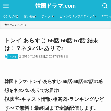
韓国ドラマ.com
ウンヒの涙
甘い秘密
チャクペ
ピンクのリップスティック
テプン
ホーム
トンイ
トンイ-あらすじ-55話-56話-57話-結末
は！？ネタバレありで♪
2015年10月22日
2017年8月2日
トンイ
韓国ドラマ-トンイ-あらすじ-55話-56話-57話の感
想をネタバレありでお届け!
視聴率-キャスト情報-相関図-ランキングなど
すべて無料！最終回まで全話配信します。