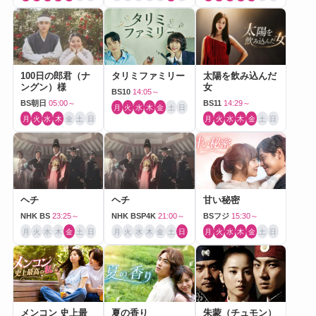
100日の郎君（ナ
タリミファミリー
太陽を飲み込んだ
ングン）様
女
BS10
14:05～
BS朝日
05:00～
BS11
14:29～
月
火
水
木
金
土
日
月
火
水
木
金
土
日
月
火
水
木
金
土
日
ヘチ
ヘチ
甘い秘密
NHK BS
23:25～
NHK BSP4K
21:00～
BSフジ
15:30～
月
火
水
木
金
土
日
月
火
水
木
金
土
日
月
火
水
木
金
土
日
メンコン 史上最
夏の香り
朱蒙（チュモン）