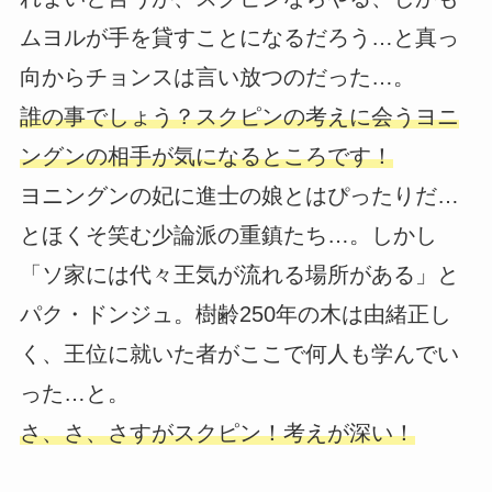
ムヨルが手を貸すことになるだろう…と真っ
向からチョンスは言い放つのだった…。
誰の事でしょう？スクピンの考えに会うヨニ
ングンの相手が気になるところです！
ヨニングンの妃に進士の娘とはぴったりだ…
とほくそ笑む少論派の重鎮たち…。しかし
「ソ家には代々王気が流れる場所がある」と
パク・ドンジュ。樹齢250年の木は由緒正し
く、王位に就いた者がここで何人も学んでい
った…と。
さ、さ、さすがスクピン！考えが深い！