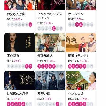
お父さんが変
ピンクのリップス
ホ・ジュン
ティック
BS10
08:00～
BS12
15:00～
BS11
17:00～
月
火
水
木
金
土
日
月
火
水
木
金
土
日
月
火
水
木
金
土
日
工作都市
最強配達人
商道（サンド）
BS12
26:00～
BSフジ
11:00～
BS日テレ
13:00～
月
火
水
木
金
土
日
月
火
水
木
金
土
日
月
火
水
木
金
土
日
財閥家の末息子
秘密の森
ウンヒの涙
BS10
17:00～
BS12
13:00～
BS日テレ
15:00～
月
火
水
木
金
土
日
月
火
水
木
金
土
日
月
火
水
木
金
土
日