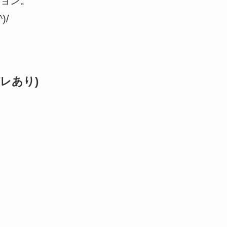
ョン。
)/
レあり)