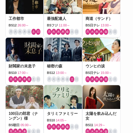
工作都市
最強配達人
商道（サンド）
BS12
26:00～
BSフジ
11:00～
BS日テレ
13:00～
月
火
水
木
金
土
日
月
火
水
木
金
土
日
月
火
水
木
金
土
日
財閥家の末息子
秘密の森
ウンヒの涙
BS10
17:00～
BS12
13:00～
BS日テレ
15:00～
月
火
水
木
金
土
日
月
火
水
木
金
土
日
月
火
水
木
金
土
日
100日の郎君（ナ
タリミファミリー
太陽を飲み込んだ
ングン）様
女
BS10
14:05～
BS朝日
05:00～
BS11
14:29～
月
火
水
木
金
土
日
月
火
水
木
金
土
日
月
火
水
木
金
土
日