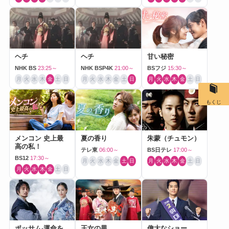
ヘチ
ヘチ
甘い秘密
NHK BS
23:25～
NHK BSP4K
21:00～
BSフジ
15:30～
月
火
水
木
金
土
日
月
火
水
木
金
土
日
月
火
水
木
金
土
日
もくじ
メンコン 史上最
夏の香り
朱蒙（チュモン）
高の私！
テレ東
06:00～
BS日テレ
17:00～
BS12
17:30～
月
火
水
木
金
土
日
月
火
水
木
金
土
日
月
火
水
木
金
土
日
ポッサム-運命を
王女の男
偉大なショー