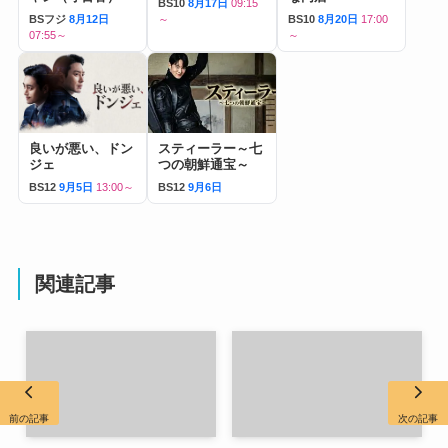
BS10
8月17日
09:15
BSフジ
8月12日
～
BS10
8月20日
17:00
07:55～
～
良いが悪い、ドン
スティーラー～七
ジェ
つの朝鮮通宝～
BS12
9月5日
13:00～
BS12
9月6日
関連記事
前の記事
次の記事