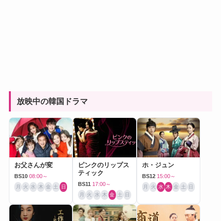
放映中の韓国ドラマ
お父さんが変
ピンクのリップス
ホ・ジュン
ティック
BS10
08:00～
BS12
15:00～
BS11
17:00～
月
火
水
木
金
土
日
月
火
水
木
金
土
日
月
火
水
木
金
土
日