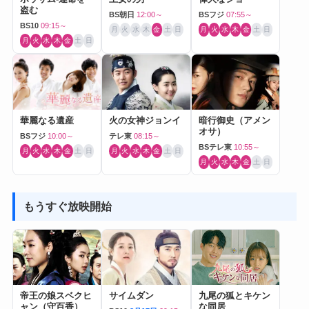
盗む
BS朝日
12:00～
BSフジ
07:55～
BS10
09:15～
月
火
水
木
金
土
日
月
火
水
木
金
土
日
月
火
水
木
金
土
日
華麗なる遺産
火の女神ジョンイ
暗行御史（アメン
オサ）
BSフジ
10:00～
テレ東
08:15～
BSテレ東
10:55～
月
火
水
木
金
土
日
月
火
水
木
金
土
日
月
火
水
木
金
土
日
もうすぐ放映開始
帝王の娘スベクヒ
サイムダン
九尾の狐とキケン
ャン（守百香）
な同居