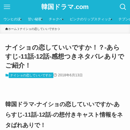
韓国ドラマ.com
ウンヒの涙
甘い秘密
チャクペ
ピンクのリップスティック
テプン
ホーム
ナイショの恋していいですか
ナイショの恋していいですか！？-あら
すじ-11話-12話-感想つきネタバレありで
ご紹介！
2018年6月13日
ナイショの恋していいですか
韓国ドラマ-ナイショの恋していいですか-あ
らすじ-11話-12話-の想付きキャスト情報をネ
タばれありで！