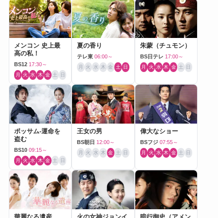
メンコン 史上最
夏の香り
朱蒙（チュモン）
高の私！
テレ東
06:00～
BS日テレ
17:00～
BS12
17:30～
月
火
水
木
金
土
日
月
火
水
木
金
土
日
月
火
水
木
金
土
日
ポッサム-運命を
王女の男
偉大なショー
盗む
BS朝日
12:00～
BSフジ
07:55～
BS10
09:15～
月
火
水
木
金
土
日
月
火
水
木
金
土
日
月
火
水
木
金
土
日
華麗なる遺産
火の女神ジョンイ
暗行御史（アメン