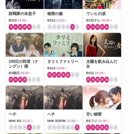
財閥家の末息子
秘密の森
ウンヒの涙
BS10
17:00～
BS12
13:00～
BS日テレ
15:00～
月
火
水
木
金
土
日
月
火
水
木
金
土
日
月
火
水
木
金
土
日
100日の郎君（ナ
タリミファミリー
太陽を飲み込んだ
ングン）様
女
BS10
14:05～
BS朝日
05:00～
BS11
14:29～
月
火
水
木
金
土
日
月
火
水
木
金
土
日
月
火
水
木
金
土
日
ヘチ
ヘチ
甘い秘密
NHK BS
23:25～
NHK BSP4K
21:00～
BSフジ
15:30～
月
火
水
木
金
土
日
月
火
水
木
金
土
日
月
火
水
木
金
土
日