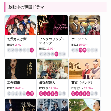
放映中の韓国ドラマ
お父さんが変
ピンクのリップス
ホ・ジュン
ティック
BS10
08:00～
BS12
15:00～
BS11
17:00～
月
火
水
木
金
土
日
月
火
水
木
金
土
日
月
火
水
木
金
土
日
工作都市
最強配達人
商道（サンド）
BS12
26:00～
BSフジ
11:00～
BS日テレ
13:00～
月
火
水
木
金
土
日
月
火
水
木
金
土
日
月
火
水
木
金
土
日