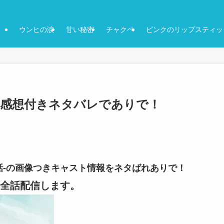
ウンヒの涙
甘い秘密
チャクペ
ピンクのリップスティッ
9話-感想付きネタバレでありで！
-9話-の画像つきキャスト情報をネタばれありで！
全話配信します。