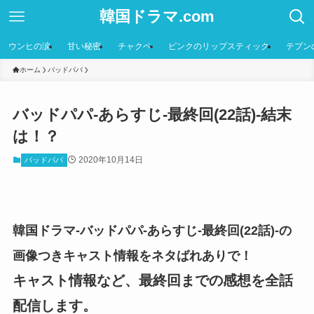
韓国ドラマ.com
ウンヒの涙
甘い秘密
チャクペ
ピンクのリップスティック
テプン
ホーム
バッドパパ
バッドパパ-あらすじ-最終回(22話)-結末
は！？
2020年10月14日
バッドパパ
韓国ドラマ-バッドパパ-あらすじ-最終回(22話)-の
画像つきキャスト情報をネタばれありで！
キャスト情報など、最終回までの感想を全話
配信します。