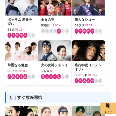
ポッサム-運命を
王女の男
偉大なショー
盗む
BS朝日
12:00～
BSフジ
07:55～
BS10
09:15～
月
火
水
木
金
土
日
月
火
水
木
金
土
日
月
火
水
木
金
土
日
華麗なる遺産
火の女神ジョンイ
暗行御史（アメン
オサ）
BSフジ
10:00～
テレ東
08:15～
BSテレ東
10:55～
月
火
水
木
金
土
日
月
火
水
木
金
土
日
月
火
水
木
金
土
日
もうすぐ放映開始
もくじ