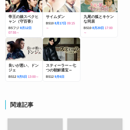
帝王の娘スベクヒ
サイムダン
九尾の狐とキケン
ャン（守百香）
な同居
BS10
8月17日
09:15
BSフジ
8月12日
～
BS10
8月20日
17:00
07:55～
～
良いが悪い、ドン
スティーラー～七
ジェ
つの朝鮮通宝～
BS12
9月5日
13:00～
BS12
9月6日
関連記事