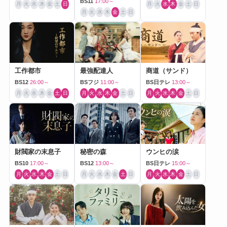
BS11
17:00～
月
火
水
木
金
土
日
月
火
水
木
金
土
日
月
火
水
木
金
土
日
工作都市
最強配達人
商道（サンド）
BS12
26:00～
BSフジ
11:00～
BS日テレ
13:00～
月
火
水
木
金
土
日
月
火
水
木
金
土
日
月
火
水
木
金
土
日
財閥家の末息子
秘密の森
ウンヒの涙
BS10
17:00～
BS12
13:00～
BS日テレ
15:00～
月
火
水
木
金
土
日
月
火
水
木
金
土
日
月
火
水
木
金
土
日