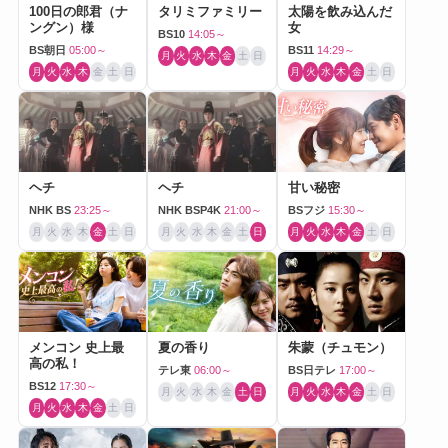
100日の郎君（ナ
タリミファミリー
太陽を飲み込んだ
ングン）様
女
BS10
14:05～
BS朝日
05:00～
BS11
14:29～
月
火
水
木
金
土
日
月
火
水
木
金
土
日
月
火
水
木
金
土
日
ヘチ
ヘチ
甘い秘密
NHK BS
23:25～
NHK BSP4K
21:00～
BSフジ
15:30～
月
火
水
木
金
土
日
月
火
水
木
金
土
日
月
火
水
木
金
土
日
メンコン 史上最
夏の香り
朱蒙（チュモン）
高の私！
テレ東
06:00～
BS日テレ
17:00～
BS12
17:30～
月
火
水
木
金
土
日
月
火
水
木
金
土
日
月
火
水
木
金
土
日