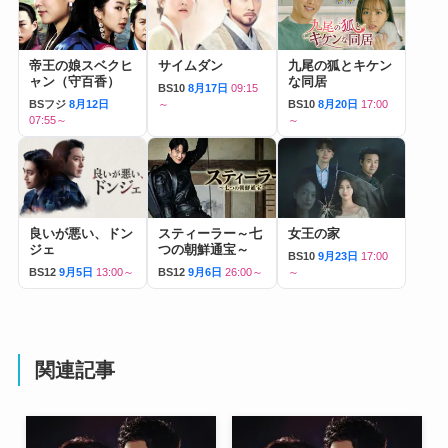
帝王の娘スベクヒ
サイムダン
九尾の狐とキケン
ャン（守百香）
な同居
BS10
8月17日
09:15
BSフジ
8月12日
～
BS10
8月20日
17:00
07:55～
～
良いが悪い、ドン
スティーラー～七
女王の家
ジェ
つの朝鮮通宝～
BS10
9月23日
17:00
BS12
9月5日
13:00～
BS12
9月6日
26:00～
～
関連記事