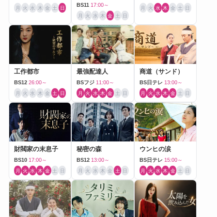
BS11
17:00～
月
火
水
木
金
土
日
月
火
水
木
金
土
日
月
火
水
木
金
土
日
工作都市
最強配達人
商道（サンド）
BS12
26:00～
BSフジ
11:00～
BS日テレ
13:00～
月
火
水
木
金
土
日
月
火
水
木
金
土
日
月
火
水
木
金
土
日
財閥家の末息子
秘密の森
ウンヒの涙
BS10
17:00～
BS12
13:00～
BS日テレ
15:00～
月
火
水
木
金
土
日
月
火
水
木
金
土
日
月
火
水
木
金
土
日