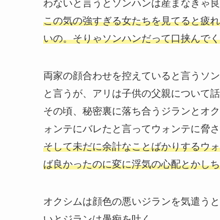
わないと言うとソンハンは産まなきゃ良
この気の強すぎる女たちを見てると疲れ
いの。そりゃソンハンだって口挟んでく
両家の顔合わせを控えていると言うソン
と言うが、アリは子供の父親について話
その頃、秘密裏に落ち合うジランとオク
ォンテにバレたと言ってウォンテに脅さ
そして未だに余計なことばかりするウォ
ば良かったのに変に浮気の心配とかしち
オクシムは顔色の悪いジランを気遣うと
いとジランは愚痴を吐く。