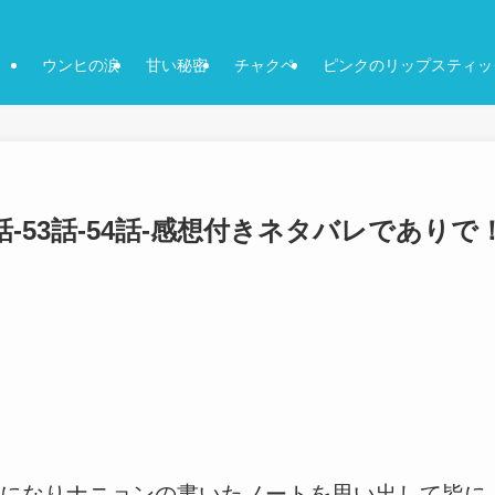
ウンヒの涙
甘い秘密
チャクペ
ピンクのリップスティッ
-53話-54話-感想付きネタバレでありで
になりナニョンの書いたノートを思い出して皆に