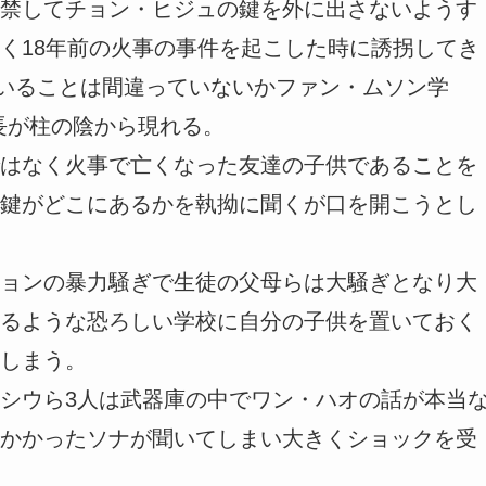
禁してチョン・ヒジュの鍵を外に出さないようす
く18年前の火事の事件を起こした時に誘拐してき
ていることは間違っていないかファン・ムソン学
長が柱の陰から現れる。
はなく火事で亡くなった友達の子供であることを
鍵がどこにあるかを執拗に聞くが口を開こうとし
ョンの暴力騒ぎで生徒の父母らは大騒ぎとなり大
るような恐ろしい学校に自分の子供を置いておく
しまう。
シウら3人は武器庫の中でワン・ハオの話が本当
かかったソナが聞いてしまい大きくショックを受