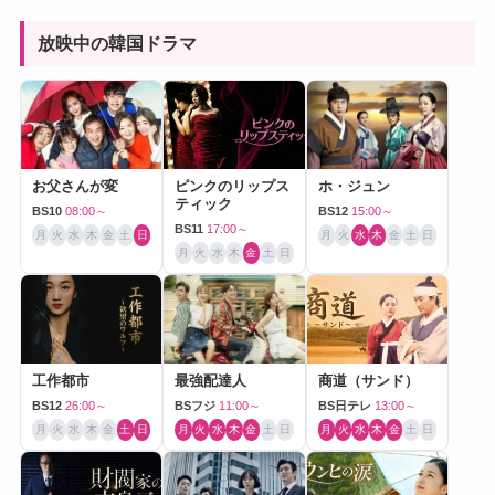
放映中の韓国ドラマ
お父さんが変
ピンクのリップス
ホ・ジュン
ティック
BS10
08:00～
BS12
15:00～
BS11
17:00～
月
火
水
木
金
土
日
月
火
水
木
金
土
日
月
火
水
木
金
土
日
工作都市
最強配達人
商道（サンド）
BS12
26:00～
BSフジ
11:00～
BS日テレ
13:00～
月
火
水
木
金
土
日
月
火
水
木
金
土
日
月
火
水
木
金
土
日