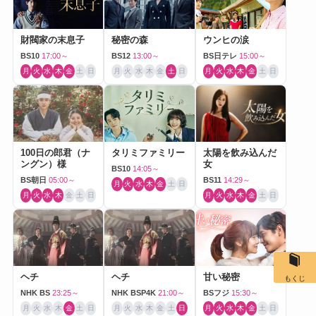
財閥家の末息子
秘密の森
ウンヒの涙
BS10
17:00～
BS12
13:00～
BS日テレ
15:00～
月
火
水
木
金
土
日
月
火
水
木
金
土
日
月
火
水
木
金
土
日
100日の郎君（ナ
タリミファミリー
太陽を飲み込んだ
ングン）様
女
BS10
14:05～
BS朝日
05:00～
BS11
14:29～
月
火
水
木
金
土
日
月
火
水
木
金
土
日
月
火
水
木
金
土
日
ヘチ
ヘチ
甘い秘密
もくじ
NHK BS
23:25～
NHK BSP4K
21:00～
BSフジ
15:30～
月
火
水
木
金
土
日
月
火
水
木
金
土
日
月
火
水
木
金
土
日