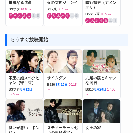
華麗なる遺産
火の女神ジョンイ
暗行御史（アメン
オサ）
BSフジ
10:00～
テレ東
08:15～
BSテレ東
10:55～
月
火
水
木
金
土
日
月
火
水
木
金
土
日
月
火
水
木
金
土
日
もうすぐ放映開始
帝王の娘スベクヒ
サイムダン
九尾の狐とキケン
ャン（守百香）
な同居
BS10
8月17日
09:15
BSフジ
8月12日
～
BS10
8月20日
17:00
07:55～
～
良いが悪い、ドン
スティーラー～七
女王の家
ジェ
つの朝鮮通宝～