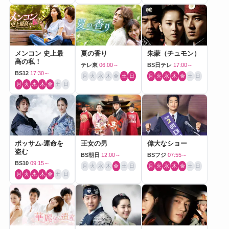
メンコン 史上最
夏の香り
朱蒙（チュモン）
高の私！
テレ東
06:00～
BS日テレ
17:00～
BS12
17:30～
月
火
水
木
金
土
日
月
火
水
木
金
土
日
月
火
水
木
金
土
日
ポッサム-運命を
王女の男
偉大なショー
盗む
BS朝日
12:00～
BSフジ
07:55～
BS10
09:15～
月
火
水
木
金
土
日
月
火
水
木
金
土
日
月
火
水
木
金
土
日