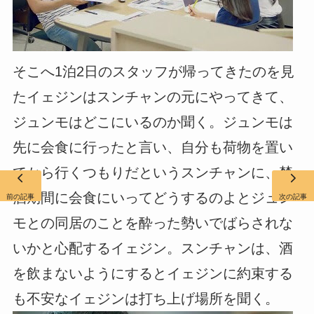
そこへ1泊2日のスタッフが帰ってきたのを見
たイェジンはスンチャンの元にやってきて、
ジュンモはどこにいるのか聞く。ジュンモは
先に会食に行ったと言い、自分も荷物を置い
てから行くつもりだというスンチャンに、禁
酒期間に会食にいってどうするのよとジュン
前の記事
次の記事
モとの同居のことを酔った勢いでばらされな
いかと心配するイェジン。スンチャンは、酒
を飲まないようにするとイェジンに約束する
も不安なイェジンは打ち上げ場所を聞く。