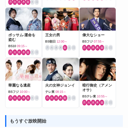
月
火
水
木
金
土
日
ポッサム-運命を
王女の男
偉大なショー
盗む
BS朝日
12:00～
BSフジ
07:55～
BS10
09:15～
月
火
水
木
金
土
日
月
火
水
木
金
土
日
月
火
水
木
金
土
日
華麗なる遺産
火の女神ジョンイ
暗行御史（アメン
オサ）
BSフジ
10:00～
テレ東
08:15～
BSテレ東
10:55～
月
火
水
木
金
土
日
月
火
水
木
金
土
日
月
火
水
木
金
土
日
もうすぐ放映開始