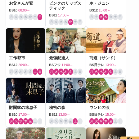
お父さんが変
ピンクのリップス
ホ・ジュン
ティック
BS10
08:00～
BS12
15:00～
BS11
17:00～
月
火
水
木
金
土
日
月
火
水
木
金
土
日
月
火
水
木
金
土
日
工作都市
最強配達人
商道（サンド）
BS12
26:00～
BSフジ
11:00～
BS日テレ
13:00～
月
火
水
木
金
土
日
月
火
水
木
金
土
日
月
火
水
木
金
土
日
財閥家の末息子
秘密の森
ウンヒの涙
BS10
17:00～
BS12
13:00～
BS日テレ
15:00～
月
火
水
木
金
土
日
月
火
水
木
金
土
日
月
火
水
木
金
土
日