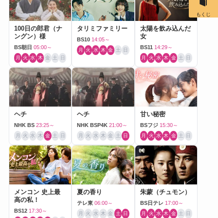
もくじ
100日の郎君（ナ
タリミファミリー
太陽を飲み込んだ
ングン）様
女
BS10
14:05～
BS朝日
05:00～
BS11
14:29～
月
火
水
木
金
土
日
月
火
水
木
金
土
日
月
火
水
木
金
土
日
ヘチ
ヘチ
甘い秘密
NHK BS
23:25～
NHK BSP4K
21:00～
BSフジ
15:30～
月
火
水
木
金
土
日
月
火
水
木
金
土
日
月
火
水
木
金
土
日
メンコン 史上最
夏の香り
朱蒙（チュモン）
高の私！
テレ東
06:00～
BS日テレ
17:00～
BS12
17:30～
月
火
水
木
金
土
日
月
火
水
木
金
土
日