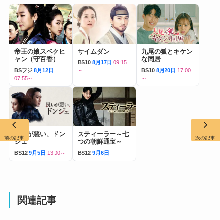
帝王の娘スベクヒ
サイムダン
九尾の狐とキケン
ャン（守百香）
な同居
BS10
8月17日
09:15
BSフジ
8月12日
～
BS10
8月20日
17:00
07:55～
～
良いが悪い、ドン
スティーラー～七
前の記事
次の記事
ジェ
つの朝鮮通宝～
BS12
9月5日
13:00～
BS12
9月6日
関連記事