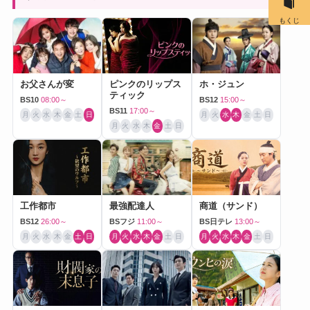
もくじ
お父さんが変
ピンクのリップス
ホ・ジュン
ティック
BS10
08:00～
BS12
15:00～
BS11
17:00～
月
火
水
木
金
土
日
月
火
水
木
金
土
日
月
火
水
木
金
土
日
工作都市
最強配達人
商道（サンド）
BS12
26:00～
BSフジ
11:00～
BS日テレ
13:00～
月
火
水
木
金
土
日
月
火
水
木
金
土
日
月
火
水
木
金
土
日