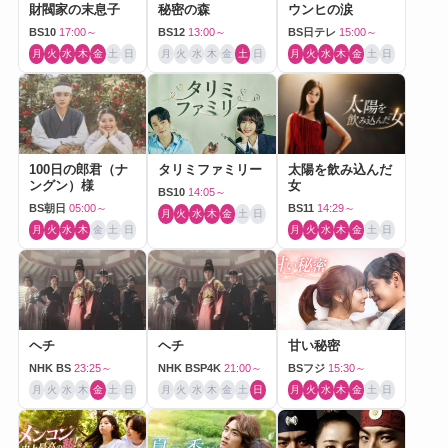
財閥家の末息子
秘密の森
ウンヒの涙
BS10
17:00～
BS12
13:00～
BS日テレ
15:00～
月
火
水
木
金
土
日
月
火
水
木
金
土
日
月
火
水
木
金
土
日
100日の郎君（ナ
タリミファミリー
太陽を飲み込んだ
ングン）様
女
BS10
14:05～
BS朝日
05:00～
BS11
14:29～
月
火
水
木
金
土
日
月
火
水
木
金
土
日
月
火
水
木
金
土
日
ヘチ
ヘチ
甘い秘密
NHK BS
23:25～
NHK BSP4K
21:00～
BSフジ
15:30～
月
火
水
木
金
土
日
月
火
水
木
金
土
日
月
火
水
木
金
土
日