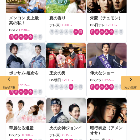
メンコン 史上最
夏の香り
朱蒙（チュモン）
高の私！
テレ東
06:00～
BS日テレ
17:00～
BS12
17:30～
月
火
水
木
金
土
日
月
火
水
木
金
土
日
月
火
水
木
金
土
日
ポッサム-運命を
王女の男
偉大なショー
盗む
BS朝日
12:00～
BSフジ
07:55～
BS10
09:15～
月
火
水
木
金
土
日
月
火
水
木
金
土
日
前の記事
次の記事
月
火
水
木
金
土
日
華麗なる遺産
火の女神ジョンイ
暗行御史（アメン
オサ）
BSフジ
10:00～
テレ東
08:15～
BSテレ東
10:55～