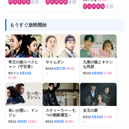
月
火
水
木
金
土
日
月
火
水
木
金
土
日
月
火
水
木
金
土
日
もうすぐ放映開始
帝王の娘スベクヒ
サイムダン
九尾の狐とキケン
ャン（守百香）
な同居
BS10
8月17日
09:15
BSフジ
8月12日
～
BS10
8月20日
17:00
07:55～
～
良いが悪い、ドン
スティーラー～七
女王の家
ジェ
つの朝鮮通宝～
BS10
9月23日
17:00
BS12
9月5日
13:00～
BS12
9月6日
26:00～
～