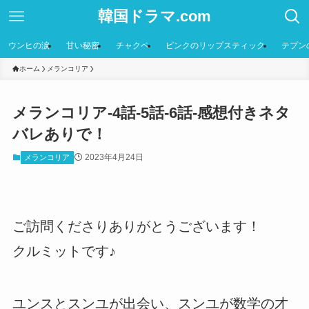
韓国ドラマ.com
ウンヒの涙
甘い秘密
チャクペ
ピンクのリップスティック
テプン
ホーム
メランコリア
メランコリア-4話-5話-6話-感想付きネタ
バレありで！
2023年4月24日
メランコリア
ご訪問くださりありがとうございます！
クルミットです♪
ユンスとスンユが出会い、スンユが数学の才