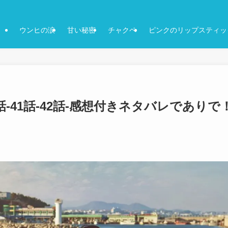
ウンヒの涙
甘い秘密
チャクペ
ピンクのリップスティッ
-41話-42話-感想付きネタバレでありで