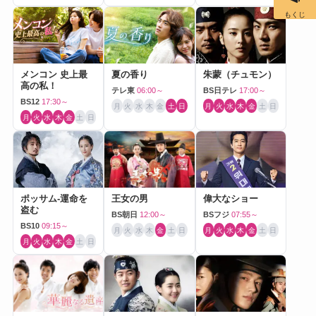
もくじ
メンコン 史上最
夏の香り
朱蒙（チュモン）
高の私！
テレ東
06:00～
BS日テレ
17:00～
BS12
17:30～
月
火
水
木
金
土
日
月
火
水
木
金
土
日
月
火
水
木
金
土
日
ポッサム-運命を
王女の男
偉大なショー
盗む
BS朝日
12:00～
BSフジ
07:55～
BS10
09:15～
月
火
水
木
金
土
日
月
火
水
木
金
土
日
月
火
水
木
金
土
日