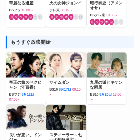
華麗なる遺産
火の女神ジョンイ
暗行御史（アメン
オサ）
BSフジ
10:00～
テレ東
08:15～
BSテレ東
10:55～
月
火
水
木
金
土
日
月
火
水
木
金
土
日
月
火
水
木
金
土
日
もうすぐ放映開始
帝王の娘スベクヒ
サイムダン
九尾の狐とキケン
ャン（守百香）
な同居
BS10
8月17日
09:15
BSフジ
8月12日
～
BS10
8月20日
17:00
07:55～
～
良いが悪い、ドン
スティーラー～七
ジェ
つの朝鮮通宝～