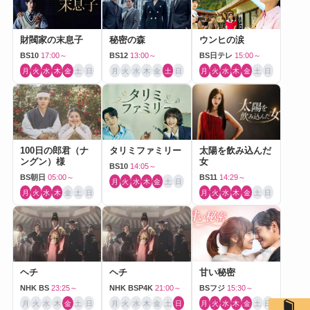
財閥家の末息子
秘密の森
ウンヒの涙
BS10
17:00～
BS12
13:00～
BS日テレ
15:00～
月
火
水
木
金
土
日
月
火
水
木
金
土
日
月
火
水
木
金
土
日
100日の郎君（ナ
タリミファミリー
太陽を飲み込んだ
ングン）様
女
BS10
14:05～
BS朝日
05:00～
BS11
14:29～
月
火
水
木
金
土
日
月
火
水
木
金
土
日
月
火
水
木
金
土
日
ヘチ
ヘチ
甘い秘密
NHK BS
23:25～
NHK BSP4K
21:00～
BSフジ
15:30～
月
火
水
木
金
土
日
月
火
水
木
金
土
日
月
火
水
木
金
土
日