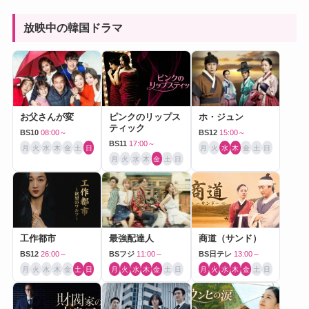
放映中の韓国ドラマ
お父さんが変
ピンクのリップス
ホ・ジュン
ティック
BS10
08:00～
BS12
15:00～
BS11
17:00～
月
火
水
木
金
土
日
月
火
水
木
金
土
日
月
火
水
木
金
土
日
工作都市
最強配達人
商道（サンド）
BS12
26:00～
BSフジ
11:00～
BS日テレ
13:00～
月
火
水
木
金
土
日
月
火
水
木
金
土
日
月
火
水
木
金
土
日