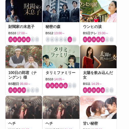
財閥家の末息子
秘密の森
ウンヒの涙
BS10
17:00～
BS12
13:00～
BS日テレ
15:00～
月
火
水
木
金
土
日
月
火
水
木
金
土
日
月
火
水
木
金
土
日
100日の郎君（ナ
タリミファミリー
太陽を飲み込んだ
ングン）様
女
BS10
14:05～
BS朝日
05:00～
BS11
14:29～
月
火
水
木
金
土
日
月
火
水
木
金
土
日
月
火
水
木
金
土
日
ヘチ
ヘチ
甘い秘密