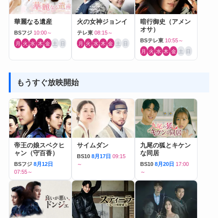
華麗なる遺産
火の女神ジョンイ
暗行御史（アメン
オサ）
BSフジ
10:00～
テレ東
08:15～
BSテレ東
10:55～
月
火
水
木
金
土
日
月
火
水
木
金
土
日
月
火
水
木
金
土
日
もうすぐ放映開始
帝王の娘スベクヒ
サイムダン
九尾の狐とキケン
ャン（守百香）
な同居
BS10
8月17日
09:15
BSフジ
8月12日
～
BS10
8月20日
17:00
07:55～
～