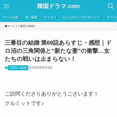
韓国ドラマ.com
ウンヒの涙
甘い秘密
チャクペ
ピンクのリップスティック
テプン
ホーム
三番目の結婚
三番目の結婚 第69話あらすじ・感想｜ド
ロ沼の三角関係と“新たな妻”の衝撃…女
たちの戦いは止まらない！
2025年8月4日
三番目の結婚
ご訪問くださりありがとうございます！
クルミットです♪