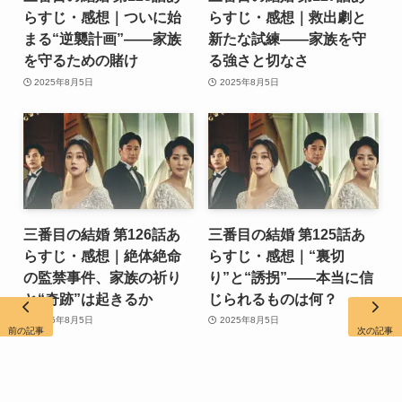
らすじ・感想｜ついに始
らすじ・感想｜救出劇と
まる“逆襲計画”――家族
新たな試練――家族を守
を守るための賭け
る強さと切なさ
2025年8月5日
2025年8月5日
三番目の結婚 第126話あ
三番目の結婚 第125話あ
らすじ・感想｜絶体絶命
らすじ・感想｜“裏切
の監禁事件、家族の祈り
り”と“誘拐”――本当に信
と“奇跡”は起きるか
じられるものは何？
2025年8月5日
2025年8月5日
前の記事
次の記事