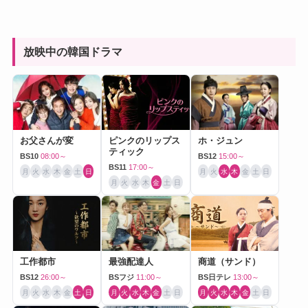
放映中の韓国ドラマ
お父さんが変
ピンクのリップス
ホ・ジュン
ティック
BS10
08:00～
BS12
15:00～
BS11
17:00～
月
火
水
木
金
土
日
月
火
水
木
金
土
日
月
火
水
木
金
土
日
工作都市
最強配達人
商道（サンド）
BS12
26:00～
BSフジ
11:00～
BS日テレ
13:00～
月
火
水
木
金
土
日
月
火
水
木
金
土
日
月
火
水
木
金
土
日