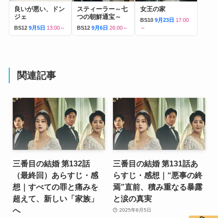
良いが悪い、ドン
スティーラー～七
女王の家
ジェ
つの朝鮮通宝～
BS10
9月23日
17:00
BS12
9月5日
13:00～
BS12
9月6日
26:00～
～
関連記事
三番目の結婚 第132話
三番目の結婚 第131話あ
（最終回）あらすじ・感
らすじ・感想｜“悪事の終
想｜すべての罪と痛みを
焉”直前、積み重なる暴露
超えて、新しい「家族」
と涙の真実
へ
2025年8月5日