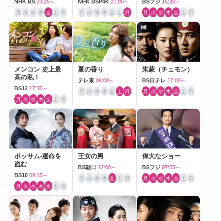
NHK BS
23:25～
NHK BSP4K
21:00～
BSフジ
15:30～
月
火
水
木
金
土
日
月
火
水
木
金
土
日
月
火
水
木
金
土
日
メンコン 史上最
夏の香り
朱蒙（チュモン）
高の私！
テレ東
06:00～
BS日テレ
17:00～
BS12
17:30～
月
火
水
木
金
土
日
月
火
水
木
金
土
日
月
火
水
木
金
土
日
ポッサム-運命を
王女の男
偉大なショー
盗む
BS朝日
12:00～
BSフジ
07:55～
BS10
09:15～
月
火
水
木
金
土
日
月
火
水
木
金
土
日
月
火
水
木
金
土
日