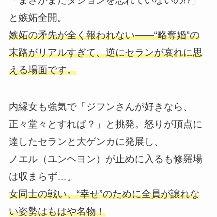
「まさかまだダジョンを忘れていないの!?」
と嫉妬全開。
嫉妬の矛先が全く報われない――“略奪婚”の
末路がリアルすぎて、逆にセランが哀れに思
える場面です。
内縁女も強気で「ジフンさんが好きなら、
正々堂々とすれば？」と挑発。怒りが頂点に
達したセランと大ゲンカに発展し、
ノエル（ユンヘヨン）が止めに入るも修羅場
は収まらず…。
女同士の戦い、“幸せ”のために全員が譲れな
い姿勢はもはや名物！