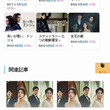
BS10
8月17日
09:15
BSフジ
8月12日
～
BS10
8月20日
17:00
07:55～
～
良いが悪い、ドン
スティーラー～七
女王の家
ジェ
つの朝鮮通宝～
BS10
9月23日
17:00
BS12
9月5日
13:00～
BS12
9月6日
26:00～
～
関連記事
もくじ