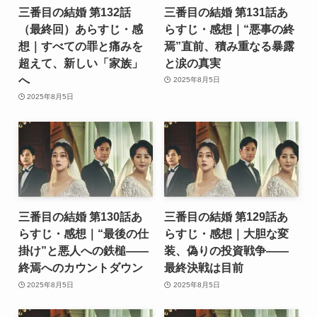
三番目の結婚 第132話
三番目の結婚 第131話あ
（最終回）あらすじ・感
らすじ・感想｜“悪事の終
想｜すべての罪と痛みを
焉”直前、積み重なる暴露
超えて、新しい「家族」
と涙の真実
へ
2025年8月5日
2025年8月5日
三番目の結婚 第130話あ
三番目の結婚 第129話あ
らすじ・感想｜“最後の仕
らすじ・感想｜大胆な変
掛け”と悪人への鉄槌――
装、偽りの投資戦争――
終焉へのカウントダウン
最終決戦は目前
2025年8月5日
2025年8月5日