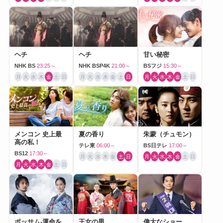
ヘチ
ヘチ
甘い秘密
NHK BS
23:25～
NHK BSP4K
21:00～
BSフジ
15:30～
月
火
水
木
金
土
日
月
火
水
木
金
土
日
月
火
水
木
金
土
日
メンコン 史上最
夏の香り
朱蒙（チュモン）
高の私！
テレ東
06:00～
BS日テレ
17:00～
BS12
17:30～
月
火
水
木
金
土
日
月
火
水
木
金
土
日
月
火
水
木
金
土
日
ポッサム-運命を
王女の男
偉大なショー