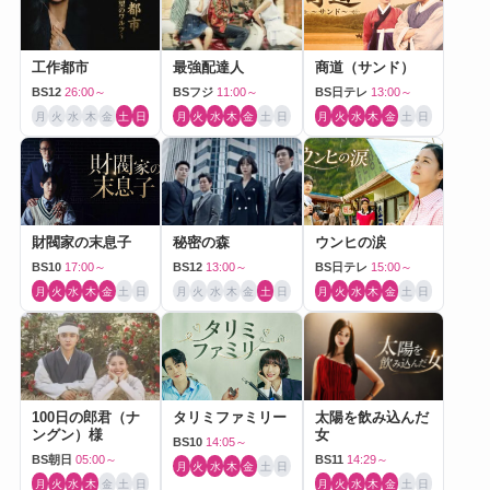
工作都市
最強配達人
商道（サンド）
BS12
26:00～
BSフジ
11:00～
BS日テレ
13:00～
月
火
水
木
金
土
日
月
火
水
木
金
土
日
月
火
水
木
金
土
日
財閥家の末息子
秘密の森
ウンヒの涙
BS10
17:00～
BS12
13:00～
BS日テレ
15:00～
月
火
水
木
金
土
日
月
火
水
木
金
土
日
月
火
水
木
金
土
日
100日の郎君（ナ
タリミファミリー
太陽を飲み込んだ
ングン）様
女
BS10
14:05～
BS朝日
05:00～
BS11
14:29～
月
火
水
木
金
土
日
月
火
水
木
金
土
日
月
火
水
木
金
土
日