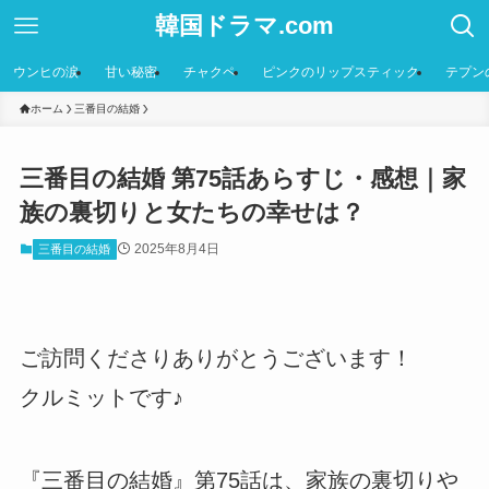
韓国ドラマ.com
ウンヒの涙
甘い秘密
チャクペ
ピンクのリップスティック
テプン
ホーム
三番目の結婚
三番目の結婚 第75話あらすじ・感想｜家
族の裏切りと女たちの幸せは？
2025年8月4日
三番目の結婚
ご訪問くださりありがとうございます！
クルミットです♪
『三番目の結婚』第75話は、家族の裏切りや