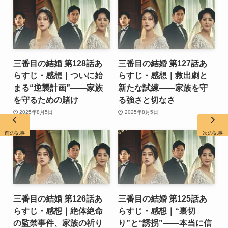
三番目の結婚 第128話あ
三番目の結婚 第127話あ
らすじ・感想｜ついに始
らすじ・感想｜救出劇と
まる“逆襲計画”――家族
新たな試練――家族を守
を守るための賭け
る強さと切なさ
2025年8月5日
2025年8月5日
前の記事
次の記事
三番目の結婚 第126話あ
三番目の結婚 第125話あ
らすじ・感想｜絶体絶命
らすじ・感想｜“裏切
の監禁事件、家族の祈り
り”と“誘拐”――本当に信