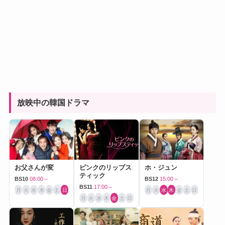
放映中の韓国ドラマ
お父さんが変
ピンクのリップス
ホ・ジュン
ティック
BS10
08:00～
BS12
15:00～
BS11
17:00～
月
火
水
木
金
土
日
月
火
水
木
金
土
日
月
火
水
木
金
土
日