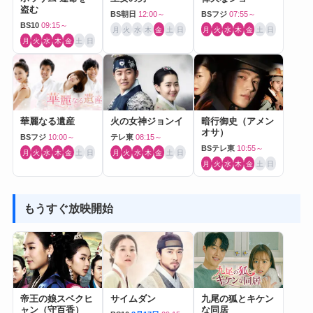
盗む
BS朝日
12:00～
BSフジ
07:55～
BS10
09:15～
月
火
水
木
金
土
日
月
火
水
木
金
土
日
月
火
水
木
金
土
日
華麗なる遺産
火の女神ジョンイ
暗行御史（アメン
オサ）
BSフジ
10:00～
テレ東
08:15～
BSテレ東
10:55～
月
火
水
木
金
土
日
月
火
水
木
金
土
日
月
火
水
木
金
土
日
もうすぐ放映開始
帝王の娘スベクヒ
サイムダン
九尾の狐とキケン
ャン（守百香）
な同居