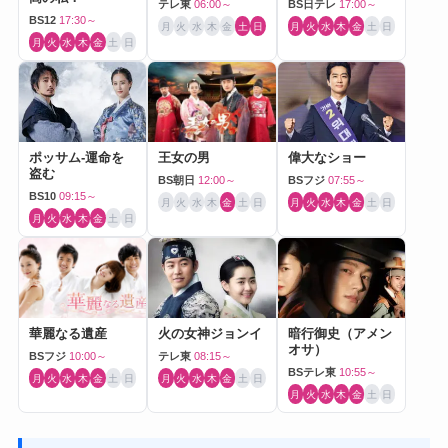
テレ東
06:00～
BS日テレ
17:00～
BS12
17:30～
月
火
水
木
金
土
日
月
火
水
木
金
土
日
月
火
水
木
金
土
日
ポッサム-運命を
王女の男
偉大なショー
盗む
BS朝日
12:00～
BSフジ
07:55～
BS10
09:15～
月
火
水
木
金
土
日
月
火
水
木
金
土
日
月
火
水
木
金
土
日
華麗なる遺産
火の女神ジョンイ
暗行御史（アメン
オサ）
BSフジ
10:00～
テレ東
08:15～
BSテレ東
10:55～
月
火
水
木
金
土
日
月
火
水
木
金
土
日
月
火
水
木
金
土
日