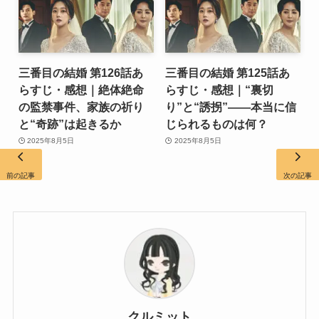
三番目の結婚 第126話あ
三番目の結婚 第125話あ
らすじ・感想｜絶体絶命
らすじ・感想｜“裏切
の監禁事件、家族の祈り
り”と“誘拐”――本当に信
と“奇跡”は起きるか
じられるものは何？
2025年8月5日
2025年8月5日
前の記事
次の記事
クルミット