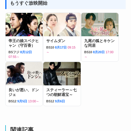
もうすぐ放映開始
帝王の娘スベクヒ
サイムダン
九尾の狐とキケン
ャン（守百香）
な同居
BS10
8月17日
09:15
BSフジ
8月12日
～
BS10
8月20日
17:00
07:55～
～
良いが悪い、ドン
スティーラー～七
ジェ
つの朝鮮通宝～
BS12
9月5日
13:00～
BS12
9月6日
関連記事