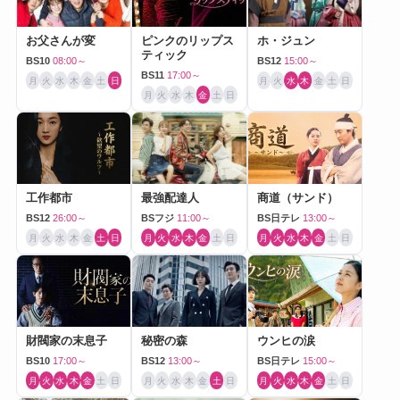
お父さんが変
ピンクのリップス
ホ・ジュン
ティック
BS10
08:00～
BS12
15:00～
BS11
17:00～
月
火
水
木
金
土
日
月
火
水
木
金
土
日
月
火
水
木
金
土
日
工作都市
最強配達人
商道（サンド）
BS12
26:00～
BSフジ
11:00～
BS日テレ
13:00～
月
火
水
木
金
土
日
月
火
水
木
金
土
日
月
火
水
木
金
土
日
財閥家の末息子
秘密の森
ウンヒの涙
BS10
17:00～
BS12
13:00～
BS日テレ
15:00～
月
火
水
木
金
土
日
月
火
水
木
金
土
日
月
火
水
木
金
土
日