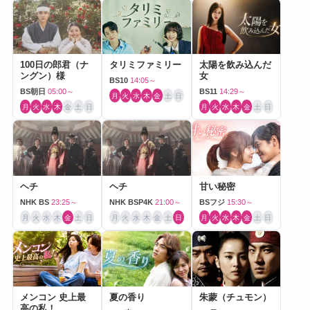
100日の郎君（ナ
タリミファミリー
太陽を飲み込んだ
ングン）様
女
BS10
14:05～
BS朝日
05:00～
BS11
14:29～
月
火
水
木
金
土
日
月
火
水
木
金
土
日
月
火
水
木
金
土
日
ヘチ
ヘチ
甘い秘密
NHK BS
23:25～
NHK BSP4K
21:00～
BSフジ
15:30～
月
火
水
木
金
土
日
月
火
水
木
金
土
日
月
火
水
木
金
土
日
メンコン 史上最
夏の香り
朱蒙（チュモン）
高の私！