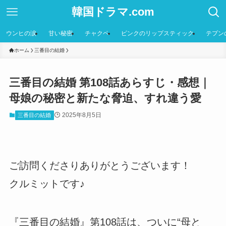
韓国ドラマ.com
ウンヒの涙
甘い秘密
チャクペ
ピンクのリップスティック
テプン
ホーム
三番目の結婚
三番目の結婚 第108話あらすじ・感想｜
母娘の秘密と新たな脅迫、すれ違う愛
2025年8月5日
三番目の結婚
ご訪問くださりありがとうございます！
クルミットです♪
『三番目の結婚』第108話は、ついに“母と