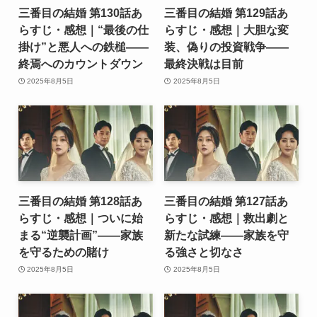
三番目の結婚 第130話あ
三番目の結婚 第129話あ
らすじ・感想｜“最後の仕
らすじ・感想｜大胆な変
掛け”と悪人への鉄槌――
装、偽りの投資戦争――
終焉へのカウントダウン
最終決戦は目前
2025年8月5日
2025年8月5日
三番目の結婚 第128話あ
三番目の結婚 第127話あ
らすじ・感想｜ついに始
らすじ・感想｜救出劇と
まる“逆襲計画”――家族
新たな試練――家族を守
を守るための賭け
る強さと切なさ
2025年8月5日
2025年8月5日