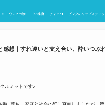
ウンヒの涙
甘い秘密
チャクペ
ピンクのリップスティッ
じと感想｜すれ違いと支え合い、酔いつぶ
クルミットです♪
で面接に落ち、家庭と社会の壁に直面しましたが、第