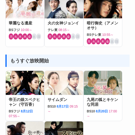
華麗なる遺産
火の女神ジョンイ
暗行御史（アメン
オサ）
BSフジ
10:00～
テレ東
08:15～
BSテレ東
10:55～
月
火
水
木
金
土
日
月
火
水
木
金
土
日
月
火
水
木
金
土
日
もうすぐ放映開始
帝王の娘スベクヒ
サイムダン
九尾の狐とキケン
ャン（守百香）
な同居
BS10
8月17日
09:15
BSフジ
8月12日
～
BS10
8月20日
17:00
07:55～
～