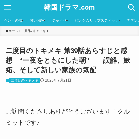
韓国ドラマ.com
ウンヒの涙
甘い秘密
チャクペ
ピンクのリップスティック
テプン
ホーム
二度目のトキメキ
二度目のトキメキ 第39話あらすじと感
想｜“一夜をともにした朝”――誤解、嫉
妬、そして新しい家族の気配
2025年7月21日
二度目のトキメキ
ご訪問くださりありがとうございます！クル
ミットです♪