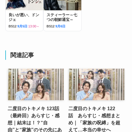
良いが悪い、ドン
スティーラー～七
ジェ
つの朝鮮通宝～
BS12
9月5日
13:00～
BS12
9月6日
関連記事
二度目のトキメキ 123話
二度目のトキメキ 122
（最終回）あらすじ・感
話 あらすじ・感想まと
想｜結末は！？“自
め｜「家族の呪縛」を超
由”と“家族”のその先にあ
えて…本当の幸せへ