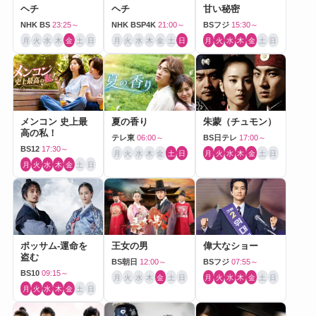
ヘチ
ヘチ
甘い秘密
NHK BS
23:25～
NHK BSP4K
21:00～
BSフジ
15:30～
月
火
水
木
金
土
日
月
火
水
木
金
土
日
月
火
水
木
金
土
日
メンコン 史上最
夏の香り
朱蒙（チュモン）
高の私！
テレ東
06:00～
BS日テレ
17:00～
BS12
17:30～
月
火
水
木
金
土
日
月
火
水
木
金
土
日
月
火
水
木
金
土
日
ポッサム-運命を
王女の男
偉大なショー
盗む
BS朝日
12:00～
BSフジ
07:55～
BS10
09:15～
月
火
水
木
金
土
日
月
火
水
木
金
土
日
月
火
水
木
金
土
日