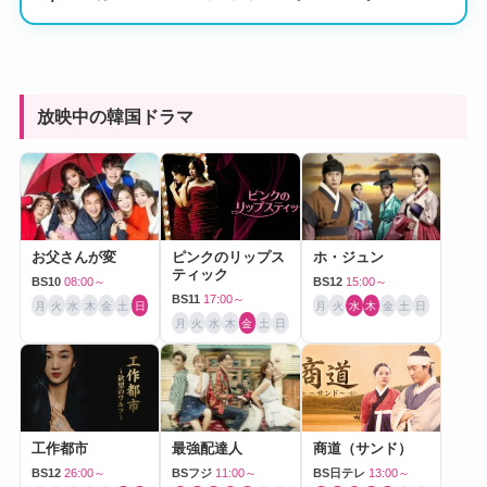
幸せ
放映中の韓国ドラマ
お父さんが変
ピンクのリップス
ホ・ジュン
ティック
BS10
08:00～
BS12
15:00～
BS11
17:00～
月
火
水
木
金
土
日
月
火
水
木
金
土
日
月
火
水
木
金
土
日
工作都市
最強配達人
商道（サンド）
BS12
26:00～
BSフジ
11:00～
BS日テレ
13:00～