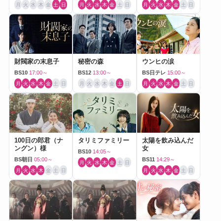
月
火
水
木
金
土
日
月
火
水
木
金
土
日
月
火
水
木
金
土
日
財閥家の末息子
秘密の森
ウンヒの涙
BS10
17:00～
BS12
13:00～
BS日テレ
15:00～
月
火
水
木
金
土
日
月
火
水
木
金
土
日
月
火
水
木
金
土
日
100日の郎君（ナ
タリミファミリー
太陽を飲み込んだ
ングン）様
女
BS10
14:05～
BS朝日
05:00～
BS11
14:29～
月
火
水
木
金
土
日
月
火
水
木
金
土
日
月
火
水
木
金
土
日