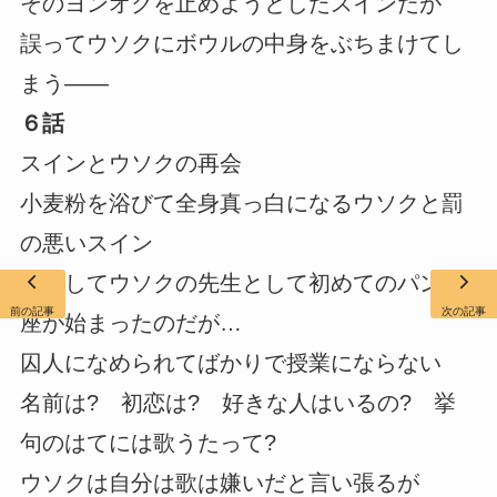
そのヨンオクを止めようとしたスインだが
誤ってウソクにボウルの中身をぶちまけてし
まう――
６話
スインとウソクの再会
小麦粉を浴びて全身真っ白になるウソクと罰
の悪いスイン
こうしてウソクの先生として初めてのパン講
前の記事
次の記事
座が始まったのだが…
囚人になめられてばかりで授業にならない
名前は? 初恋は? 好きな人はいるの? 挙
句のはてには歌うたって?
ウソクは自分は歌は嫌いだと言い張るが