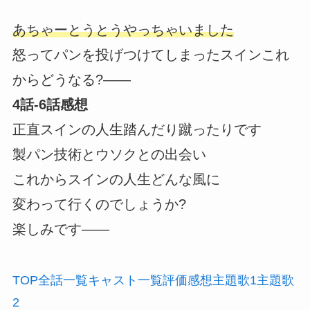
あちゃーとうとうやっちゃいました
怒ってパンを投げつけてしまったスインこれ
からどうなる?――
4話-6話感想
正直スインの人生踏んだり蹴ったりです
製パン技術とウソクとの出会い
これからスインの人生どんな風に
変わって行くのでしょうか?
楽しみです――
TOP
全話
一覧
キャスト
一覧
評価
感想
主題歌1
主題歌
2