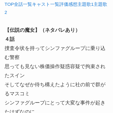
TOP
全話
一覧
キャスト
一覧
評価
感想
主題歌1
主題歌
2
【伝説の魔女】（ネタバレあり）
４話
捜査令状を持ってシンファグループに乗り込
む警察
思っても見ない株価操作疑惑容疑で拘束され
たスイン
そしてなぜか待ち構えたように社の前で群が
るマスコミ
シンファグループにとって大変な事件が起き
たはずなのに