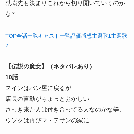
就職先も決まりこれから切り開いていくのか
な?
TOP
全話
一覧
キャスト
一覧
評価
感想
主題歌1
主題歌
2
【伝説の魔女】（ネタバレあり）
10話
スインはパン屋に戻るが
店長の言動がちょっとおかしい
さっき来た人は付き合ってる人なのかな等…
ウソクは再びマ・テサンの家に