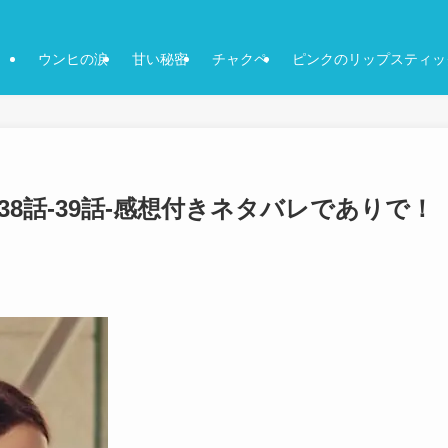
ウンヒの涙
甘い秘密
チャクペ
ピンクのリップスティッ
38話-39話-感想付きネタバレでありで！