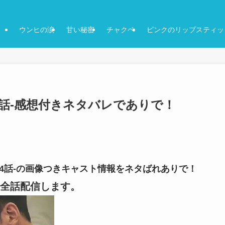
ウンヒの涙
甘い秘密
チャクペ
ピンクのリップスティッ
4話-感想付きネタバレでありで！
-4話-の画像つきキャスト情報をネタばれありで！
全話配信します。