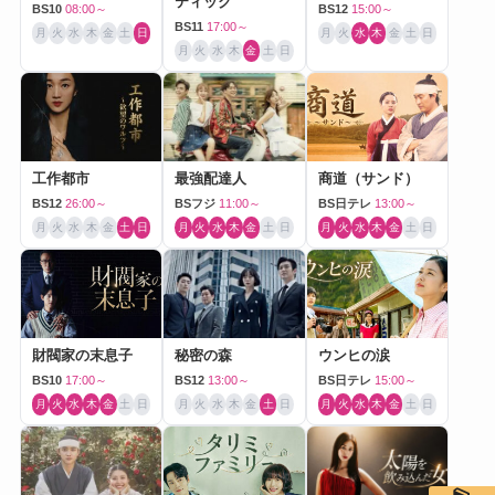
ティック
BS10
08:00～
BS12
15:00～
BS11
17:00～
月
火
水
木
金
土
日
月
火
水
木
金
土
日
月
火
水
木
金
土
日
工作都市
最強配達人
商道（サンド）
BS12
26:00～
BSフジ
11:00～
BS日テレ
13:00～
月
火
水
木
金
土
日
月
火
水
木
金
土
日
月
火
水
木
金
土
日
財閥家の末息子
秘密の森
ウンヒの涙
BS10
17:00～
BS12
13:00～
BS日テレ
15:00～
月
火
水
木
金
土
日
月
火
水
木
金
土
日
月
火
水
木
金
土
日