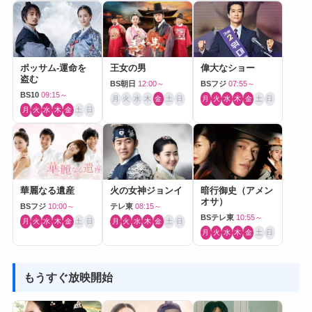
ポッサム-運命を
王女の男
偉大なショー
盗む
BS朝日
12:00～
BSフジ
07:55～
BS10
09:15～
月
火
水
木
金
土
日
月
火
水
木
金
土
日
月
火
水
木
金
土
日
華麗なる遺産
火の女神ジョンイ
暗行御史（アメン
オサ）
BSフジ
10:00～
テレ東
08:15～
BSテレ東
10:55～
月
火
水
木
金
土
日
月
火
水
木
金
土
日
月
火
水
木
金
土
日
もうすぐ放映開始