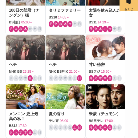
もくじ
100日の郎君（ナ
タリミファミリー
太陽を飲み込んだ
ングン）様
女
BS10
14:05～
BS朝日
05:00～
BS11
14:29～
月
火
水
木
金
土
日
月
火
水
木
金
土
日
月
火
水
木
金
土
日
ヘチ
ヘチ
甘い秘密
NHK BS
23:25～
NHK BSP4K
21:00～
BSフジ
15:30～
月
火
水
木
金
土
日
月
火
水
木
金
土
日
月
火
水
木
金
土
日
メンコン 史上最
夏の香り
朱蒙（チュモン）
高の私！
テレ東
06:00～
BS日テレ
17:00～
BS12
17:30～
月
火
水
木
金
土
日
月
火
水
木
金
土
日
月
火
水
木
金
土
日