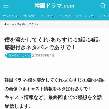
韓国ドラマ.com
ウンヒの涙
甘い秘密
チャクペ
ピンクのリップスティック
テプン
ホーム
僕を溶かしてくれ
僕を溶かしてくれ-あらすじ-13話-14話-
感想付きネタバレでありで！
2022年9月4日
僕を溶かしてくれ
韓国ドラマ-僕を溶かしてくれ-あらすじ-13話-14話-
の画像つきキャスト情報をネタばれありで！
キャスト情報など、最終回までの感想を全話
配信します。