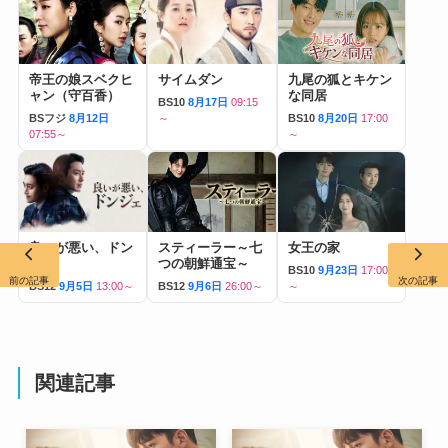
帝王の娘スベクヒ
サイムダン
九尾の狐とキケン
ャン（守百香）
な同居
BS10
8月17日
09:15
BSフジ
8月12日
～
BS10
8月20日
17:00
07:55～
～
良いが悪い、ドン
スティーラー～七
女王の家
ジェ
つの朝鮮通宝～
BS10
9月23日
17:00
前の記事
次の記事
BS12
9月5日
13:00～
BS12
9月6日
26:00～
～
関連記事