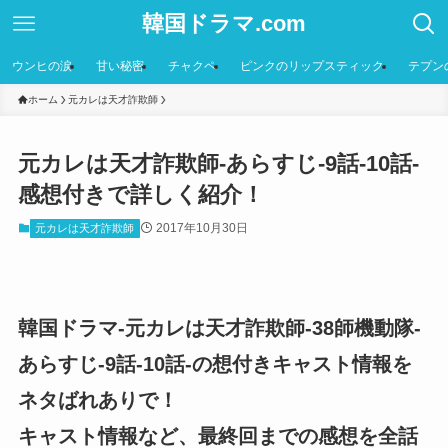
韓国ドラマ.com
ウンヒの涙
甘い秘密
チャクペ
ピンクのリップスティック
テプン
ホーム
元カレは天才詐欺師
元カレは天才詐欺師-あらすじ-9話-10話-
感想付きで詳しく紹介！
2017年10月30日
元カレは天才詐欺師
韓国ドラマ-元カレは天才詐欺師-38師機動隊-
あらすじ-9話-10話-の想付きキャスト情報を
ネタばれありで！
キャスト情報など、最終回までの感想を全話