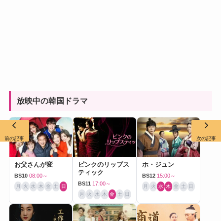
放映中の韓国ドラマ
前の記事
次の記事
お父さんが変
ピンクのリップス
ホ・ジュン
ティック
BS10
08:00～
BS12
15:00～
BS11
17:00～
月
火
水
木
金
土
日
月
火
水
木
金
土
日
月
火
水
木
金
土
日