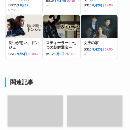
BS10
8月17日
09:15
BSフジ
8月12日
～
BS10
8月20日
17:00
07:55～
～
良いが悪い、ドン
スティーラー～七
女王の家
ジェ
つの朝鮮通宝～
BS10
9月23日
17:00
BS12
9月5日
13:00～
BS12
9月6日
26:00～
～
関連記事