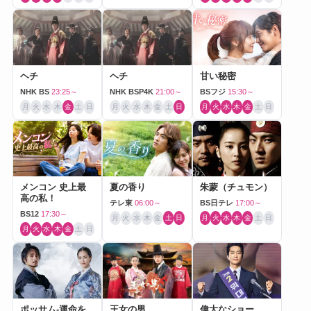
ヘチ
ヘチ
甘い秘密
NHK BS
23:25～
NHK BSP4K
21:00～
BSフジ
15:30～
月
火
水
木
金
土
日
月
火
水
木
金
土
日
月
火
水
木
金
土
日
メンコン 史上最
夏の香り
朱蒙（チュモン）
高の私！
テレ東
06:00～
BS日テレ
17:00～
BS12
17:30～
月
火
水
木
金
土
日
月
火
水
木
金
土
日
月
火
水
木
金
土
日
ポッサム-運命を
王女の男
偉大なショー