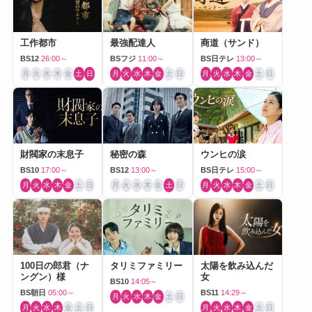
工作都市
最強配達人
商道（サンド）
BS12
26:00～
BSフジ
11:00～
BS日テレ
13:00～
月
火
水
木
金
土
日
月
火
水
木
金
土
日
月
火
水
木
金
土
日
財閥家の末息子
秘密の森
ウンヒの涙
BS10
17:00～
BS12
13:00～
BS日テレ
15:00～
月
火
水
木
金
土
日
月
火
水
木
金
土
日
月
火
水
木
金
土
日
100日の郎君（ナ
タリミファミリー
太陽を飲み込んだ
ングン）様
女
BS10
14:05～
BS朝日
05:00～
BS11
14:29～
月
火
水
木
金
土
日
月
火
水
木
金
土
日
月
火
水
木
金
土
日