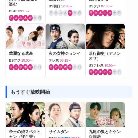
盗む
BS朝日
12:00～
BSフジ
07:55～
BS10
09:15～
月
火
水
木
金
土
日
月
火
水
木
金
土
日
月
火
水
木
金
土
日
華麗なる遺産
火の女神ジョンイ
暗行御史（アメン
オサ）
BSフジ
10:00～
テレ東
08:15～
BSテレ東
10:55～
月
火
水
木
金
土
日
月
火
水
木
金
土
日
月
火
水
木
金
土
日
もうすぐ放映開始
帝王の娘スベクヒ
サイムダン
九尾の狐とキケン
ャン（守百香）
な同居