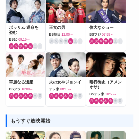
ポッサム-運命を
王女の男
偉大なショー
盗む
BS朝日
12:00～
BSフジ
07:55～
BS10
09:15～
月
火
水
木
金
土
日
月
火
水
木
金
土
日
月
火
水
木
金
土
日
華麗なる遺産
火の女神ジョンイ
暗行御史（アメン
オサ）
BSフジ
10:00～
テレ東
08:15～
BSテレ東
10:55～
月
火
水
木
金
土
日
月
火
水
木
金
土
日
月
火
水
木
金
土
日
もうすぐ放映開始