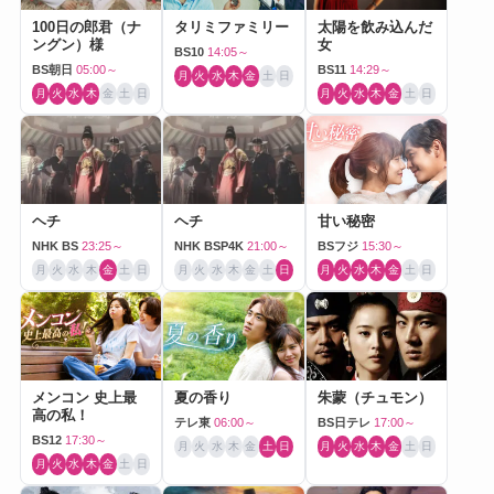
100日の郎君（ナ
タリミファミリー
太陽を飲み込んだ
ングン）様
女
BS10
14:05～
BS朝日
05:00～
BS11
14:29～
月
火
水
木
金
土
日
月
火
水
木
金
土
日
月
火
水
木
金
土
日
ヘチ
ヘチ
甘い秘密
NHK BS
23:25～
NHK BSP4K
21:00～
BSフジ
15:30～
月
火
水
木
金
土
日
月
火
水
木
金
土
日
月
火
水
木
金
土
日
メンコン 史上最
夏の香り
朱蒙（チュモン）
高の私！
テレ東
06:00～
BS日テレ
17:00～
BS12
17:30～
月
火
水
木
金
土
日
月
火
水
木
金
土
日
月
火
水
木
金
土
日