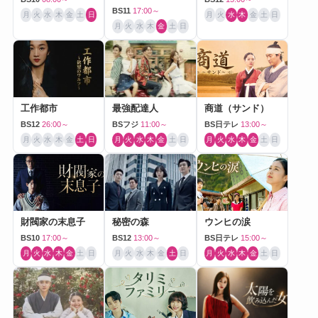
BS11
17:00～
月
火
水
木
金
土
日
月
火
水
木
金
土
日
月
火
水
木
金
土
日
工作都市
最強配達人
商道（サンド）
BS12
26:00～
BSフジ
11:00～
BS日テレ
13:00～
月
火
水
木
金
土
日
月
火
水
木
金
土
日
月
火
水
木
金
土
日
財閥家の末息子
秘密の森
ウンヒの涙
BS10
17:00～
BS12
13:00～
BS日テレ
15:00～
月
火
水
木
金
土
日
月
火
水
木
金
土
日
月
火
水
木
金
土
日