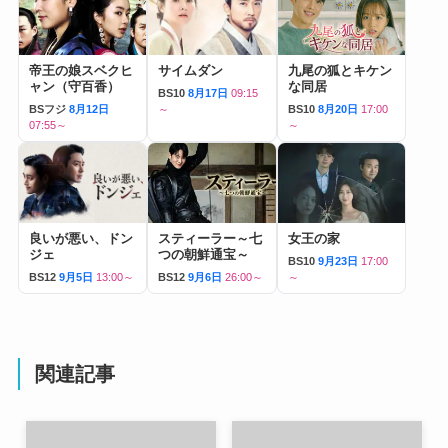
帝王の娘スベクヒ
サイムダン
九尾の狐とキケン
ャン（守百香）
な同居
BS10
8月17日
09:15
BSフジ
8月12日
～
BS10
8月20日
17:00
07:55～
～
良いが悪い、ドン
スティーラー～七
女王の家
ジェ
つの朝鮮通宝～
BS10
9月23日
17:00
BS12
9月5日
13:00～
BS12
9月6日
26:00～
～
関連記事