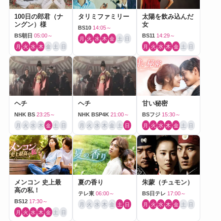
100日の郎君（ナ
タリミファミリー
太陽を飲み込んだ
ングン）様
女
BS10
14:05～
BS朝日
05:00～
BS11
14:29～
月
火
水
木
金
土
日
月
火
水
木
金
土
日
月
火
水
木
金
土
日
ヘチ
ヘチ
甘い秘密
NHK BS
23:25～
NHK BSP4K
21:00～
BSフジ
15:30～
月
火
水
木
金
土
日
月
火
水
木
金
土
日
月
火
水
木
金
土
日
メンコン 史上最
夏の香り
朱蒙（チュモン）
高の私！
テレ東
06:00～
BS日テレ
17:00～
BS12
17:30～
月
火
水
木
金
土
日
月
火
水
木
金
土
日
月
火
水
木
金
土
日