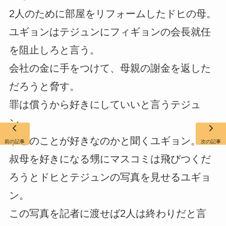
2人のために部屋をリフォームしたドヒの母。
ユギョンはテジュンにフィギョンの会長就任
を阻止しろと言う。
会社の金に手をつけて、母親の謝金を返した
だろうと脅す。
罪は償うから好きにしていいと言うテジュ
ン。
ドヒのことが好きなのかと聞くユギョン。
前の記事
次の記事
叔母を好きになる甥にマスコミは飛びつくだ
ろうとドヒとテジュンの写真を見せるユギョ
ン。
この写真を記者に渡せば2人は終わりだと言