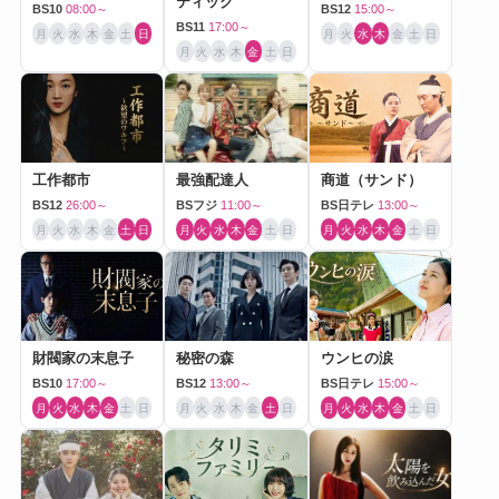
ティック
BS10
08:00～
BS12
15:00～
BS11
17:00～
月
火
水
木
金
土
日
月
火
水
木
金
土
日
月
火
水
木
金
土
日
工作都市
最強配達人
商道（サンド）
BS12
26:00～
BSフジ
11:00～
BS日テレ
13:00～
月
火
水
木
金
土
日
月
火
水
木
金
土
日
月
火
水
木
金
土
日
財閥家の末息子
秘密の森
ウンヒの涙
BS10
17:00～
BS12
13:00～
BS日テレ
15:00～
月
火
水
木
金
土
日
月
火
水
木
金
土
日
月
火
水
木
金
土
日