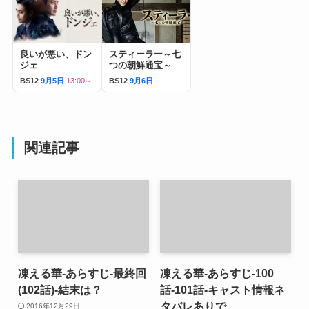
良いが悪い、ドン
スティーラー～七
ジェ
つの朝鮮通宝～
BS12
9月5日
13:00～
BS12
9月6日
関連記事
凍える華-あらすじ-最終回
凍える華-あらすじ-100
(102話)-結末は？
話-101話-キャスト情報ネ
タバレありで
2016年12月29日