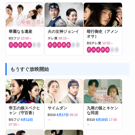
華麗なる遺産
火の女神ジョンイ
暗行御史（アメン
オサ）
BSフジ
10:00～
テレ東
08:15～
BSテレ東
10:55～
月
火
水
木
金
土
日
月
火
水
木
金
土
日
月
火
水
木
金
土
日
もうすぐ放映開始
帝王の娘スベクヒ
サイムダン
九尾の狐とキケン
ャン（守百香）
な同居
BS10
8月17日
09:15
BSフジ
8月12日
～
BS10
8月20日
17:00
07:55～
～