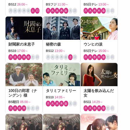
BS12
26:00～
BSフジ
11:00～
BS日テレ
13:00～
月
火
水
木
金
土
日
月
火
水
木
金
土
日
月
火
水
木
金
土
日
財閥家の末息子
秘密の森
ウンヒの涙
BS10
17:00～
BS12
13:00～
BS日テレ
15:00～
月
火
水
木
金
土
日
月
火
水
木
金
土
日
月
火
水
木
金
土
日
100日の郎君（ナ
タリミファミリー
太陽を飲み込んだ
ングン）様
女
BS10
14:05～
BS朝日
05:00～
BS11
14:29～
月
火
水
木
金
土
日
月
火
水
木
金
土
日
月
火
水
木
金
土
日