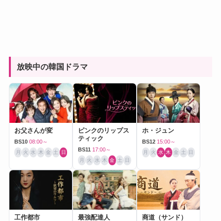
放映中の韓国ドラマ
お父さんが変
ピンクのリップス
ホ・ジュン
ティック
BS10
08:00～
BS12
15:00～
BS11
17:00～
月
火
水
木
金
土
日
月
火
水
木
金
土
日
月
火
水
木
金
土
日
工作都市
最強配達人
商道（サンド）