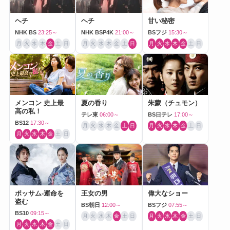
ヘチ
ヘチ
甘い秘密
NHK BS
23:25～
NHK BSP4K
21:00～
BSフジ
15:30～
月
火
水
木
金
土
日
月
火
水
木
金
土
日
月
火
水
木
金
土
日
メンコン 史上最
夏の香り
朱蒙（チュモン）
高の私！
テレ東
06:00～
BS日テレ
17:00～
BS12
17:30～
月
火
水
木
金
土
日
月
火
水
木
金
土
日
月
火
水
木
金
土
日
ポッサム-運命を
王女の男
偉大なショー
盗む
BS朝日
12:00～
BSフジ
07:55～
BS10
09:15～
月
火
水
木
金
土
日
月
火
水
木
金
土
日
月
火
水
木
金
土
日